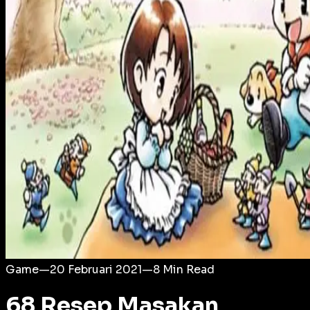
Login
Game
—
20 Februari 2021
—
8
Min Read
68 Resep Masakan