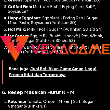
Greens:
Spinach | Pot | Soy Sauce (Pulihkan: 20)
Grilled Fish:
Medium Fish | Frying Pan | Salt*,
Soysauce*
Happy Eggplant:
Eggplant | Frying Pan | Sugar,
Miso Paste, Soysauce (Pulihkan: 30)
Hot Milk:
Milk | Pot | Sugar* (Pulihkan: 20 s/d 24)
Ice Cream:
Egg, Milk, Buah*, Honey* | Pot, Whisk,
Knife* | Sugar (Pulihkan: 30 s/d 53)
Jam Bun:
Bread, Selai Variasi | Tanpa Alat | Tanpa
Bumbu (Pulihkan: 40 s/d 50)
Baca juga:
Jual Beli Akun Game Aman, Legal,
Proses Kilat dan Terpercaya
6. Resep Masakan Huruf K - M
Ketchup:
Tomato, Onion | Mixer | Salt, Sugar,
Vinegar (Pulihkan: 1)