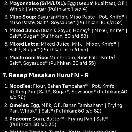
Mayonnaise (S/M/L/XL):
Egg (sesuai kualitas), Oil |
Whisk | Vinegar (Pulihkan: 1 s/d 4)
Miso Soup:
Sayuran/Fish, Miso Paste | Pot, Knife* |
Miso Paste, Salt*, Soysauce* (Pulihkan: 10 s/d 52)
Mixed Juice:
Buah & Sayur, Honey* | Mixer, Knife* |
Salt*, Sugar* (Pulihkan: 50 s/d 58)
Mixed Latte:
Mixed Juice, Milk | Mixer, Knife* |
Salt*, Sugar* (Pulihkan: 60 s/d 65)
Mushroom Rice:
Mushroom, Rice Ball | Knife* |
Salt*, Soysauce* (Pulihkan: 30 s/d 35)
7. Resep Masakan Huruf N - R
Noodles:
Flour, Bahan Tambahan* | Pot, Knife,
Rolling Pin | Salt*, Sugar*, Soysauce* (Pulihkan: 40
s/d 76)
Omelet:
Egg, Milk, Oil, Bahan Tambahan* | Frying
Pan, Whisk* | Salt* (Pulihkan: 50 s/d 82)
Popcorn:
Corn, Butter* | Frying Pan | Salt*
(Pulihkan: 30 s/d 35)