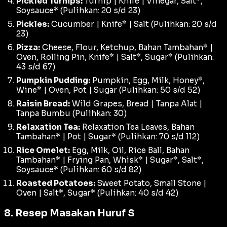
Pickled Turnips:
Turnip | Knife | Vinegar, Salt*,
Soysauce* (Pulihkan: 20 s/d 23)
Pickles:
Cucumber | Knife* | Salt (Pulihkan: 20 s/d
23)
Pizza:
Cheese, Flour, Ketchup, Bahan Tambahan* |
Oven, Rolling Pin, Knife* | Salt*, Sugar* (Pulihkan:
43 s/d 67)
Pumpkin Pudding:
Pumpkin, Egg, Milk, Honey*,
Wine* | Oven, Pot | Sugar (Pulihkan: 50 s/d 52)
Raisin Bread:
Wild Grapes, Bread | Tanpa Alat |
Tanpa Bumbu (Pulihkan: 30)
Relaxation Tea:
Relaxation Tea Leaves, Bahan
Tambahan* | Pot | Sugar* (Pulihkan: 70 s/d 112)
Rice Omelet:
Egg, Milk, Oil, Rice Ball, Bahan
Tambahan* | Frying Pan, Whisk* | Sugar*, Salt*,
Soysauce* (Pulihkan: 60 s/d 82)
Roasted Potatoes:
Sweet Potato, Small Stone |
Oven | Salt*, Sugar* (Pulihkan: 40 s/d 42)
8. Resep Masakan Huruf S