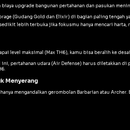
a biaya
upgrade
bangunan pertahanan dan pasukan mening
orage
(Gudang Gold dan Elixir) di bagian paling tengah ya
sedikit lebih terbuka jika fokusmu hanya mencari harta,
ai level maksimal (Max TH6), kamu bisa beralih ke desa
 ini, pertahanan udara (
Air Defense
) harus diletakkan di
H6.
tuk Menyerang
gi hanya mengandalkan gerombolan
Barbarian
atau
Archer
.