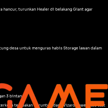
a hancur, turunkan Healer di belakang Giant agar
ntung desa untuk menguras habis
Storage
lawan dalam
an 3 bintang.
 terkena tembakan beruntun dari
Wizard Tower
atau saat