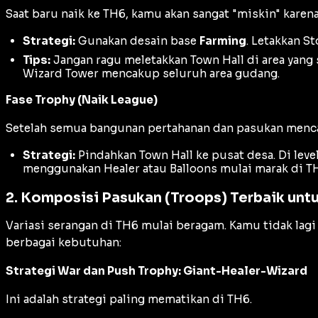
Saat baru naik ke TH6, kamu akan sangat "miskin" karen
Strategi:
Gunakan desain base
Farming
. Letakkan
St
Tips:
Jangan ragu meletakkan Town Hall di area yang 
Wizard Tower
mencakup seluruh area gudang.
Fase Trophy (Naik League)
Setelah semua bangunan pertahanan dan pasukan mencap
Strategi:
Pindahkan Town Hall ke pusat desa. Di level
menggunakan
Healer
atau
Balloons
mulai marak di T
2. Komposisi Pasukan (Troops) Terbaik un
Variasi serangan di TH6 mulai beragam. Kamu tidak la
berbagai kebutuhan:
Strategi War dan Push Trophy: Giant-Healer-Wizard
Ini adalah strategi paling mematikan di TH6.