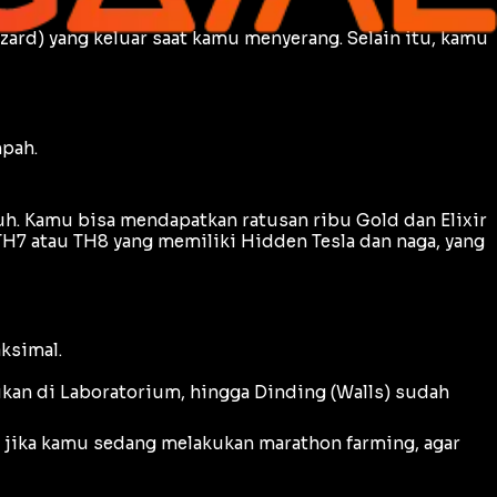
zard) yang keluar saat kamu menyerang. Selain itu, kamu
pah.
uh. Kamu bisa mendapatkan ratusan ribu Gold dan Elixir
 TH7 atau TH8 yang memiliki
Hidden Tesla
dan naga, yang
ksimal.
ukan di Laboratorium, hingga Dinding (
Walls
) sudah
t jika kamu sedang melakukan
marathon farming
, agar