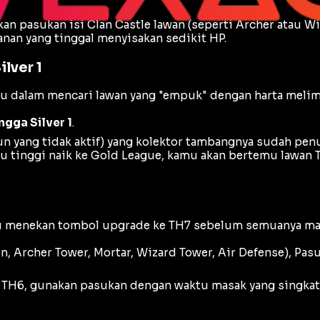
an pasukan isi
Clan Castle
lawan (seperti Archer atau Wi
an yang tinggal menyisakan sedikit HP.
ilver 1
 dalam mencari lawan yang "empuk" dengan harta melim
ngga Silver 1
.
un yang tidak aktif) yang kolektor tambangnya sudah pen
u tinggi naik ke Gold League, kamu akan bertemu lawan
ru menekan tombol
upgrade
ke TH7 sebelum semuanya ma
, Archer Tower, Mortar, Wizard Tower, Air Defense), Pas
i TH6, gunakan pasukan dengan waktu masak yang singka