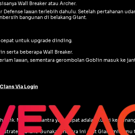
 sisanya Wall Breaker atau Archer.
r Defense
lawan terlebih dahulu. Setelah pertahanan udar
mbersih bangunan di belakang Giant.
 cepat untuk
upgrade
dinding.
n serta beberapa Wall Breaker.
eriam lawan, sementara gerombolan Goblin masuk ke ja
Clans Via Login
h baik. Memilih mantra yang tepat adalah kunci kemenang
n strategi
Giant
. Gunakan mantra ini saat Giant milikmu