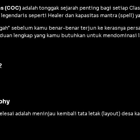
ns (COC)
adalah tonggak sejarah penting bagi setiap
Cla
egendaris seperti Healer dan kapasitas mantra (spell) ya
h" sebelum kamu benar-benar terjun ke kerasnya persain
ah panduan lengkap yang kamu butuhkan untuk mendomina
?
ophy
elesai adalah meninjau kembali tata letak (
layout
) desa k