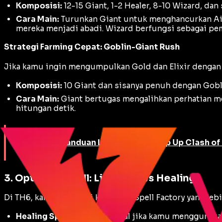
Komposisi:
12-15 Giant, 1-2 Healer, 8-10 Wizard, dan
Cara Main:
Turunkan Giant untuk menghancurkan
Ai
mereka menjadi abadi. Wizard berfungsi sebagai pe
Strategi Farming Cepat: Goblin-Giant Rush
Jika kamu ingin mengumpulkan Gold dan Elixir dengan
Komposisi:
10 Giant dan sisanya penuh dengan Gobli
Cara Main:
Giant bertugas mengalihkan perhatian m
hitungan detik.
Baca juga:
Panduan Lengkap Cara Top Up Clash of 
3. Optimasi Spell: Lightning vs Healing
Di TH6, kamu memiliki kapasitas
Spell Factory
yang lebi
Healing Spell:
Sangat krusial jika kamu menggunaka