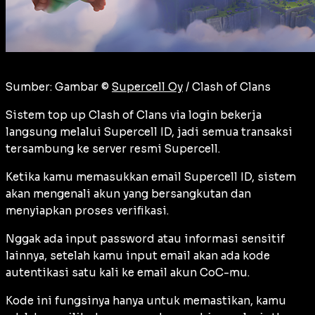
Sumber: Gambar ©
Supercell Oy
/ Clash of Clans
Sistem top up Clash of Clans via login bekerja
langsung melalui Supercell ID, jadi semua transaksi
tersambung ke server resmi Supercell.
Ketika kamu memasukkan email Supercell ID, sistem
akan mengenali akun yang bersangkutan dan
menyiapkan proses verifikasi.
Nggak ada input password atau informasi sensitif
lainnya, setelah kamu input email akan ada kode
autentikasi satu kali ke email akun CoC-mu.
Kode ini fungsinya hanya untuk memastikan, kamu