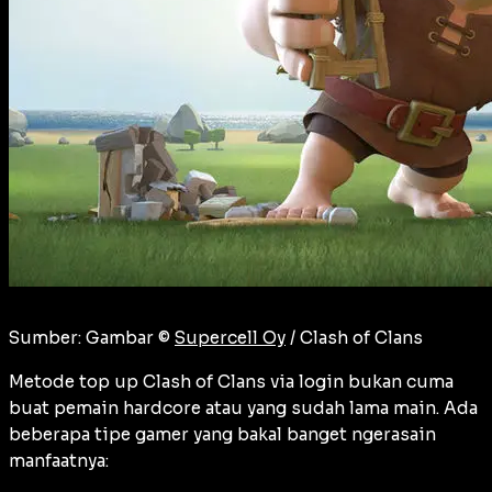
Sumber: Gambar ©
Supercell Oy
/ Clash of Clans
Metode top up Clash of Clans via login bukan cuma
buat pemain hardcore atau yang sudah lama main. Ada
beberapa tipe gamer yang bakal banget ngerasain
manfaatnya: