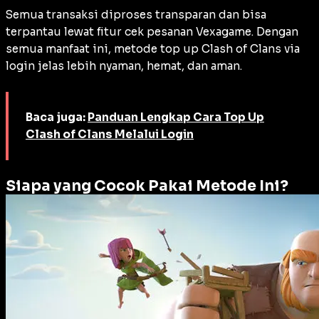
Semua transaksi diproses transparan dan bisa
terpantau lewat fitur cek pesanan Vexagame. Dengan
semua manfaat ini, metode top up Clash of Clans via
login jelas lebih nyaman, hemat, dan aman.
Baca juga:
Panduan Lengkap Cara Top Up
Clash of Clans Melalui Login
Siapa yang Cocok Pakai Metode Ini?