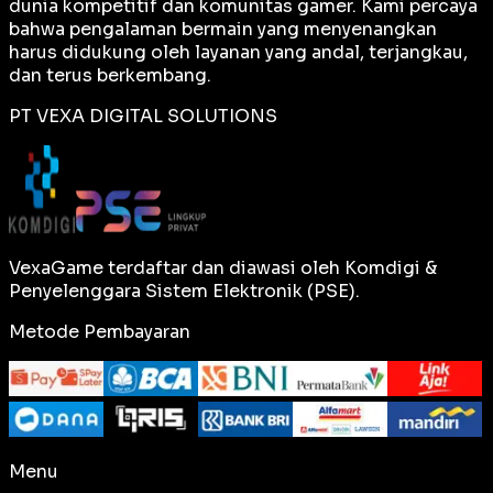
dunia kompetitif dan komunitas gamer. Kami percaya
bahwa pengalaman bermain yang menyenangkan
harus didukung oleh layanan yang andal, terjangkau,
dan terus berkembang.
PT VEXA DIGITAL SOLUTIONS
VexaGame terdaftar dan diawasi oleh Komdigi &
Penyelenggara Sistem Elektronik (PSE).
Metode Pembayaran
Menu