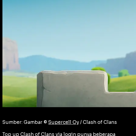
Sumber: Gambar ©
Supercell Oy
/ Clash of Clans
Top up Clash of Clans via login punya beberapa