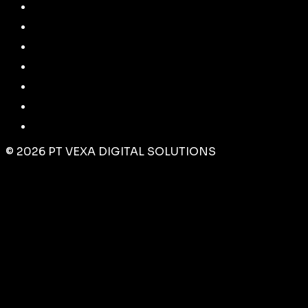
©
2026
PT VEXA DIGITAL SOLUTIONS