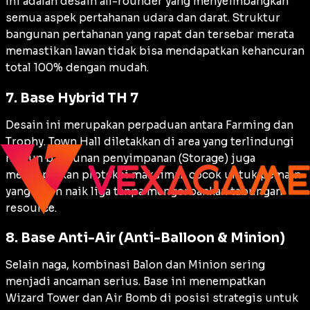
Ini adalah desain
all-rounder
yang menyeimbangkan
semua aspek pertahanan udara dan darat. Struktur
bangunan pertahanan yang rapat dan tersebar merata
memastikan lawan tidak bisa mendapatkan kehancuran
total 100% dengan mudah.
7. Base Hybrid TH 7
Desain ini merupakan perpaduan antara
Farming
dan
Trophy
. Town Hall diletakkan di area yang terlindungi
namun bangunan penyimpanan (
Storage
) juga
mendapatkan proteksi maksimal, cocok untuk pemain
yang ingin naik liga tanpa mengorbankan tabungan
resource
.
8. Base Anti-Air (Anti-Balloon & Minion)
Selain naga, kombinasi Balon dan Minion sering
menjadi ancaman serius. Base ini menempatkan
Wizard Tower
dan
Air Bomb
di posisi strategis untuk