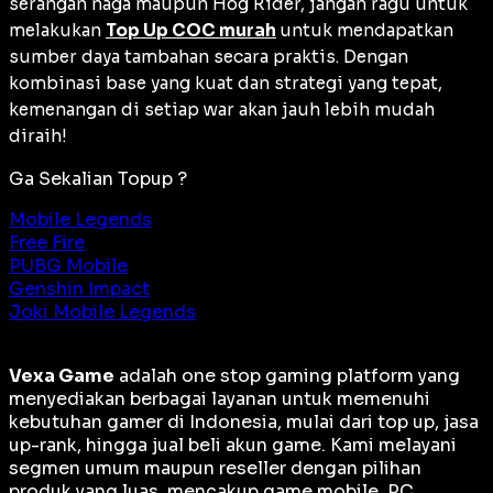
serangan naga maupun Hog Rider, jangan ragu untuk
melakukan
Top Up COC murah
untuk mendapatkan
sumber daya tambahan secara praktis. Dengan
kombinasi
base
yang kuat dan strategi yang tepat,
kemenangan di setiap
war
akan jauh lebih mudah
diraih!
Ga Sekalian Topup ?
Mobile Legends
Free Fire
PUBG Mobile
Genshin Impact
Joki Mobile Legends
Vexa Game
adalah
one stop gaming platform
yang
menyediakan berbagai layanan untuk memenuhi
kebutuhan gamer di Indonesia, mulai dari top up, jasa
up-rank, hingga jual beli akun game. Kami melayani
segmen umum maupun reseller dengan pilihan
produk yang luas, mencakup game mobile, PC,