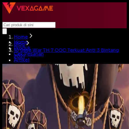
Home
Home
Blog
Produk
10 Base War TH 7 COC Terkuat Anti 3 Bintang
Cek Pesanan
2021
Artikel
Beli Akun
Jual Akun
Cari
Login
Home
Produk
Cek Pesanan
Artikel
Beli Akun
Jual Akun