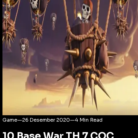
Login
Game
—
26 Desember 2020
—
4
Min Read
10 Base War TH 7 COC