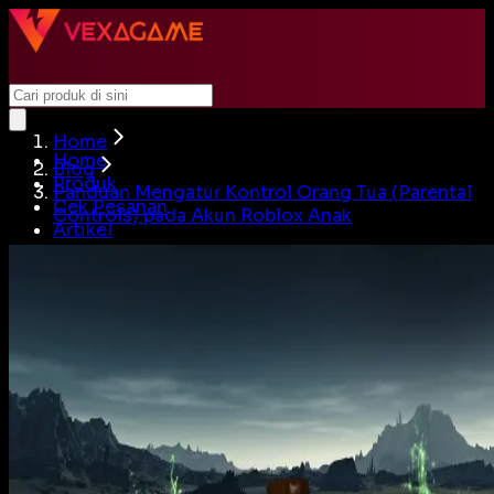
Home
Home
Blog
Produk
Panduan Mengatur Kontrol Orang Tua (Parental
Cek Pesanan
Controls) pada Akun Roblox Anak
Artikel
Beli Akun
Jual Akun
Cari
Login
Home
Produk
Cek Pesanan
Artikel
Beli Akun
Jual Akun