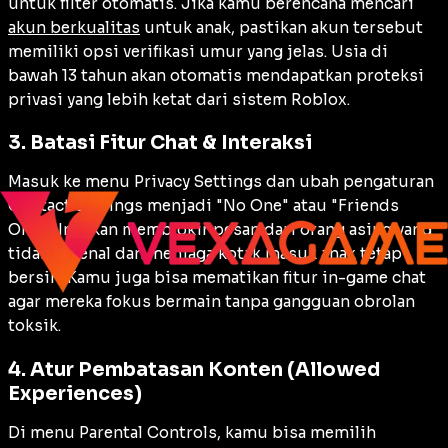
untuk filter otomatis. Jika kamu berencana mencari
akun berkualitas
untuk anak, pastikan akun tersebut
memiliki opsi verifikasi umur yang jelas. Usia di
bawah 13 tahun akan otomatis mendapatkan proteksi
privasi yang lebih ketat dari sistem Roblox.
3. Batasi Fitur Chat & Interaksi
Masuk ke menu Privacy Settings dan ubah pengaturan
Contact Settings menjadi "No One" atau "Friends
Only". Ini akan memblokir pesan dari orang asing yang
tidak dikenal dan menjaga kotak masuk anak tetap
bersih. Kamu juga bisa mematikan fitur in-game chat
agar mereka fokus bermain tanpa gangguan obrolan
toksik.
4. Atur Pembatasan Konten (Allowed
Experiences)
Di menu Parental Controls, kamu bisa memilih