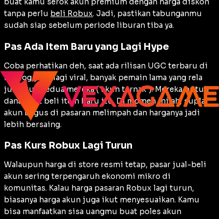
buat kamu serok akun premium dengan harga diskon
tanpa perlu
beli Robux
. Jadi, pastikan tabunganmu
sudah siap sebelum periode liburan tiba ya.
Pas Ada Item Baru yang Lagi Hype
Coba perhatikan deh, saat ada rilisan UGC terbaru di
katalog yang lagi viral, banyak pemain lama yang rela
jual akun kedua mereka ('akun ternak'). Mereka butuh
dana buat beli item baru itu. Di momen inilah, suplai
akun bagus di pasaran melimpah dan harganya jadi
lebih bersaing.
Pas Kurs Robux Lagi Turun
Walaupun harga di store resmi tetap, pasar jual-beli
akun sering terpengaruh ekonomi mikro di
komunitas. Kalau harga pasaran Robux lagi turun,
biasanya harga akun juga ikut menyesuaikan. Kamu
bisa manfaatkan sisa uangmu buat poles akun