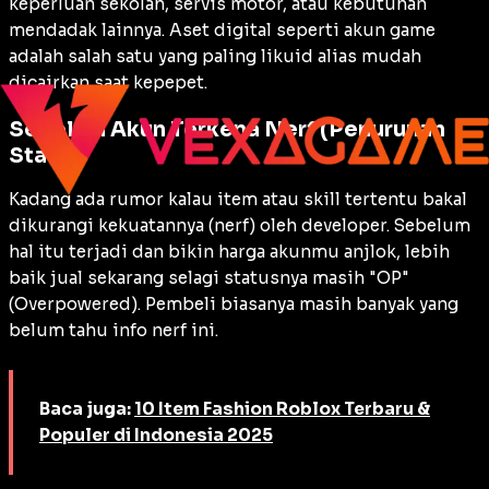
keperluan sekolah, servis motor, atau kebutuhan
mendadak lainnya. Aset digital seperti akun game
adalah salah satu yang paling likuid alias mudah
dicairkan saat kepepet.
Sebelum Akun Terkena Nerf (Penurunan
Stats)
Kadang ada rumor kalau item atau skill tertentu bakal
dikurangi kekuatannya (nerf) oleh developer. Sebelum
hal itu terjadi dan bikin harga akunmu anjlok, lebih
baik jual sekarang selagi statusnya masih "OP"
(Overpowered). Pembeli biasanya masih banyak yang
belum tahu info nerf ini.
Baca juga:
10 Item Fashion Roblox Terbaru &
Populer di Indonesia 2025