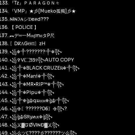
『Tz』ＰＡＲＡＧＯＮ々
『VMP』★彡[Mueko孤獨]彡★
₦ł₦ℑ₳シƊeคd???
【 POLICE 】
︻デ═一MɑɠmɑタP尺
〖DⴽΛGΘΠ〗zH
꧁☬༒???????༒☬꧂
꧁✞ᐯᎥ۝ᏕᏕ✞꧂AUTO COPY
꧁༒☬BLACK CRUZER̷☬༒꧂
꧁༒☬Mani☬༒꧂
꧁༒☬MR•RIP™☬༒꧂
꧁༒☬Pipu☬༒꧂
꧁༒☬ঔৣ☬qมєєи☬ঔৣ☬༒꧂
꧁࿇〘??????06〙࿇꧂?
꧁ঔৣ☬SᏒyͷɪꪎ☬ঔৣ꧂
꧁乂▓ᏳØVł₦Đ▓乂꧂
꧁么ツℂ????彡??????ツ么꧂