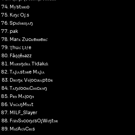
Mƴstɘʀɩo
Kɩŋʛ Oʆ.s
Spɩɗɘʀɱʌŋ
pak
Marĸ Zucĸeʀʙeʀʛ
Ʈhuʛ Ḷıƒe
Fāɖɖēʙazz
Mʌʀɘŋɗʀʌ Tidakɗɩ
Tʌʆɩʌstɘʀe Mʌʆɩʌ
Dʀʋŋĸ Vɘɭocɩʀʌptoʀ
TʌŋɗooʀɩCʜɩcĸɘŋ
Pʀɘ Mʌɭoŋɘ
VɘʛʌŋMɘʌt
MILF_Slayer
FɩvɘSɘcoŋɗsOʆWɩŋtɘʀ
MɩɗAʛɘCʀɩs