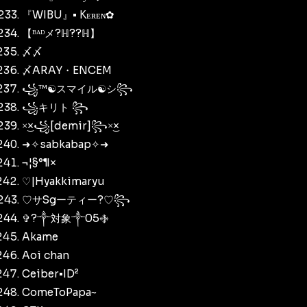
『WIBU』• Kᴇʀᴇɴ✿
【ᴮᴬᴰメ?ℍ??ℍ】
〆〆
〆ARAY・ENCEM
꧁™☯︎スマイル☯︎シ︎꧂
꧁キリト ꧂
×͜×꧁[demir]꧂×͜×
➜✧sabkabap✧➜
¬¦§°¶×
♡|Hyakkimaryu
♡サSgーティー?♡꧂
✞?༒対象༒05࿇
Akame
Aoi chan
Ceiber•ID²
ComeToPapa~