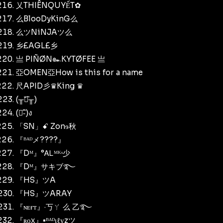
乂THIÊNQUYẾT✿
么BlooDyKinG么
么ツNiNJAツ么
乡£AGL£乡
亗 PIÑØN๛KYTØFEE 亗
亞OMEN亞How is this for a name
尺APID彡♛King ♛
(╥︣﹏᷅╥)
(ง︡-︠)ง
「SN」ꗃ Zonɘ秋
『ᴮᴬᴰメ????』
『Dᴹ』°ᎪᏞᴹᴷˢ少
『Dᴹ』サキブ࿐
『HS』ツA
『HS』ツARAY
『ɴᴇғᴛ』·丂ㄚ 么 乙࿐
『ʀᴏx』•ᴮᴬᴰιℓуzツ