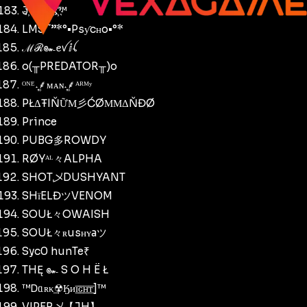
J҉O҉K҉E҉R҉™
LMS ˜”*°•Psƴcʜo•°*
ℳℛ๛ꫀꪜⅈꪶ
o(╥PREDATOR╥)o
ᴼᴺᴱ˖۪⸙͎ᴍᴀɴ˖۪⸙͎ᴬᴿᴹʸ
PŁΔŦIŇỮΜ彡ĆØΜΜΔŇĐØ
Prince
PUBG多ROWDY
RØYᴬᴸ々ALPHA
SHOT乄DUSHYANT
SHїELĐツVENOM
SOUŁ々OWAISH
SOUŁ々ʀusʜʏaツ
Syc0 hunTe₹
THĘ ๛ S O H Ë Ł
™Ꭰᥲʀκ͢☢Ӄᴎ͟͞ɪ͟͞ԍ͟͞ʜ͟͞ᴛ]™
VIPER乄【JH】