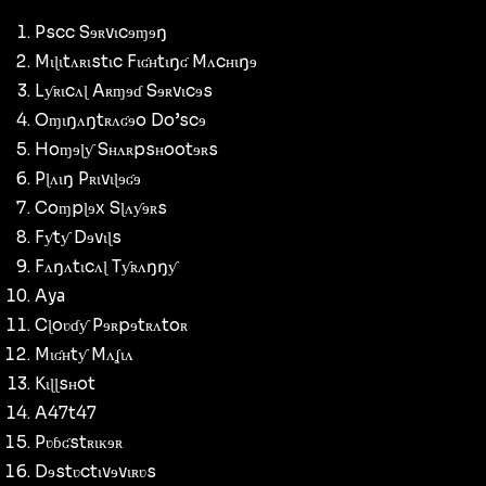
Pscc Sɘʀvɩcɘɱɘŋ
Mɩɭɩtʌʀɩstɩc Fɩʛʜtɩŋʛ Mʌcʜɩŋɘ
Lƴʀɩcʌɭ Aʀɱɘɗ Sɘʀvɩcɘs
Oɱɩŋʌŋtʀʌʛɘo Do’scɘ
Hoɱɘɭƴ Sʜʌʀpsʜootɘʀs
Pɭʌɩŋ Pʀɩvɩɭɘʛɘ
Coɱpɭɘx Sɭʌƴɘʀs
Fƴtƴ Dɘvɩɭs
Fʌŋʌtɩcʌɭ Tƴʀʌŋŋƴ
Aya
Cɭoʋɗƴ Pɘʀpɘtʀʌtoʀ
Mɩʛʜtƴ Mʌʆɩʌ
Kɩɭɭsʜot
A47t47
Pʋɓʛstʀɩĸɘʀ
Dɘstʋctɩvɘvɩʀʋs