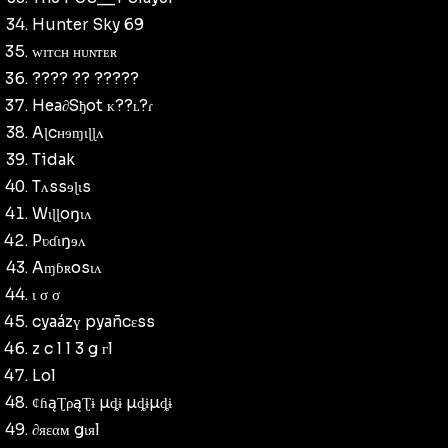
Hunter Sky 69
ᴡɪᴛᴄʜ ʜᴜɴᴛᴇʀ
???? ?? ​​?????
Hea∂Sђot ᴋ??ʟ?ɾ
Aɭcʜɘɱɩɭɭʌ
Tidak
Tʌssɘɭɩs
Wɩɭɭoŋɩʌ
Pʋɗɩŋɘʌ
Aɱɓʀosɩʌ
ι σ σ
cyaázү pyañcεss
z c l l 3 g гl
Lol
ȼɦąƮρąƮɨ µȡɨ µȡɨµȡɨ
∂яεαм gιяl