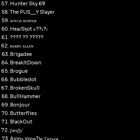
Hunter Sky 69
The PUS__Y Slayer
ᴡɪᴛᴄʜ ʜᴜɴᴛᴇʀ
Hea∂Sђot ᴋ??ʟ?ɾ
???? ?? ​​?????
ʙᴀʀʀʏ ᴀʟʟᴇɴ
Brigadee
BreakItDown
Brogue
Bubbledot
BrokenSkull
BullHammer
Bonjour
Butterflies
BlackOut
ʆɩʀɘʆɭƴ
Aɭoŋɘ ɭovɘʀTђе Гитьея