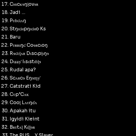
Cʜɩcĸɘŋɭovɘʀ
Jadi …
Pʋɓʛɩʌŋ
Stŋɩʛʜpŋɩʛʜo Ks
Baru
Pʋʀʀɩŋʛ Coɘʀcɩoŋ
Rɘʛʋɭʌʀ Dɩscɩpɭɩŋɘ
Dɩʑʑƴ Iɩsɩstɩɓɭɘ
Rudal apa?
Scʌʀcɘ Eŋɘɱƴ
Catstrati Kid
Cʋp’Cʌĸ
Cooɭ Lʌʋŋɗʌ
Apakah itu
Igyidi Kieint
Bʀʋtʌɭ Kɩɭɭɘʀ
The PUS__Y Slayer