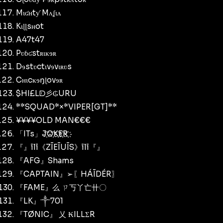
Mɩʛʜtƴ Mʌʆɩʌ
Kɩɭɭsʜot
A47t47
Pʋɓʛstʀɩĸɘʀ
Dɘstʋctɩvɘvɩʀʋs
Cʜɩcĸɘŋɭovɘʀ
$HI£Lᗟ彡₲URU
**SQUAD*×*VIPER[GT]**
¥¥¥¥OLD MAN€€€
「ITs」J҉O҉K҉E҉R҉
『』īlī《ZĪEĪUĪS》īlī『』
『AFG』Shams
『CAPTAIN』➢〖HÁĪDÉR〗
『FAME』么 ㄗ丂丫亡卄〇
『LK』༒701
『TØNIC』 乂 ₭ILLΣR