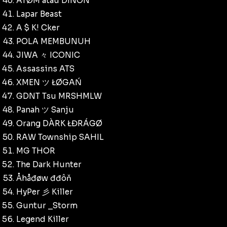
ATØM atau DINON
Lapar Beast
A $ K! Cker
POLA MEMBUNUH
JIWA 々 ICONIC
Assassins ATS
XMEN ツ ŁØGAŃ
GDNT Tsu MRSHMLW
Panah ツ Sanju
Orang DÀRK ŁĐRÁGØ
RAW Township SAHIL
MG THOR
The Dark Hunter
Åhåđøw đđôň
HyPer 彡 Killer
Guntur _Storm
Legend Killer