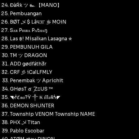
ĐàŔk ツ ๛ 【MANO】
Pembuangan
BØT 乄 $ LâЧЗГ 乡 MOiN
Sʌʀ Pʜɩʀʌ Pʌtʜʌŋ
Las ฿! Misalkan Lasagna ✯
PEMBUNUH GILA
TM ツ DRAGON
ADD gødfáth3r
CRF 彡 iCalLFMLY
Penembak ツ Aprichit
GHøsT ๕ ۣۜ ZΞUS ™
◥ᖫℭяα?Ÿ ༒ ₭ ɨllǝ℞ᖭ◤
DEMON SHUNTER
Township VENOM Township NAME
PHX 乄 Titan
Pablo Escobar