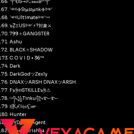
༒ᎧS⇝Ꭾටʀʀαຮ⁰¹༒
༺࿇Sђⱥsђⱥnk࿇༻
༺Ultimate༻ᴳᵒᵈ
๖ۣۜZΞUS༻⚡️?対象⚔
799々GANGSTER
Ashu
BLACK々SHADOW
C O V I D • 36™
Dark
DarkGodツZexly
DNAXツARSH DNAXツARSH
F๖ۣۜℜΘSTKILLE๖ۣۜℜ⚠
ᴳᵒᵈ᭄꧁Tinku꧂࿐࿐
H͜͡K〆IήsͥA͜͡ nͣeͫ
Hunter
HYDRA々Agent
IήsͥⱥnͣeͫツKrishna