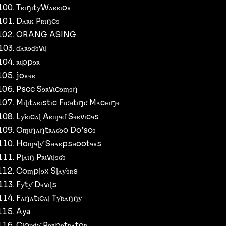
TʀɩŋɩtƴWʌʀʀɩoʀ
Dʌʀĸ Pʀɩŋcɘ
ORANG ASING
ɗʌʀɘɗɘvɩɭ
ʀɩppɘʀ
joĸɘʀ
Pscc Sɘʀvɩcɘɱɘŋ
Mɩɭɩtʌʀɩstɩc Fɩʛʜtɩŋʛ Mʌcʜɩŋɘ
Lƴʀɩcʌɭ Aʀɱɘɗ Sɘʀvɩcɘs
Oɱɩŋʌŋtʀʌʛɘo Do’scɘ
Hoɱɘɭƴ Sʜʌʀpsʜootɘʀs
Pɭʌɩŋ Pʀɩvɩɭɘʛɘ
Coɱpɭɘx Sɭʌƴɘʀs
Fƴtƴ Dɘvɩɭs
Fʌŋʌtɩcʌɭ Tƴʀʌŋŋƴ
Aya
Cɭoʋɗƴ Pɘʀpɘtʀʌtoʀ