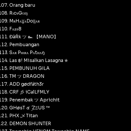
Orang baru
RɩcɘGʋɱ
MʀHʌɭʆʌDoɭɭʌʀ
FʌʑɘB
ĐàŔk ツ ๛ 【MANO】
Pembuangan
Sʌʀ Pʜɩʀʌ Pʌtʜʌŋ
Las ฿! Misalkan Lasagna ✯
PEMBUNUH GILA
TM ツ DRAGON
ADD gødfáth3r
CRF 彡 iCalLFMLY
Penembak ツ Aprichit
GHøsT ๕ ۣۜ ZΞUS ™
PHX 乄 Titan
DEMON SHUNTER