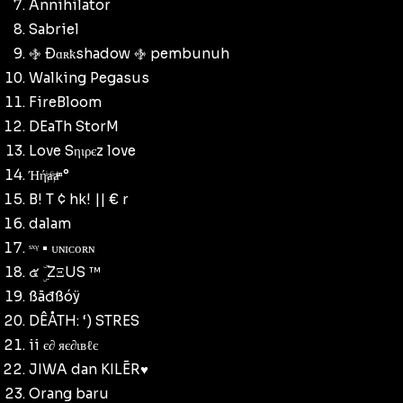
Annihilator
Sabriel
࿇ Ðɑʀҟshadow ࿇ pembunuh
Walking Pegasus
FireBloom
DEaTh StorM
Love Sηιρєz love
Ήήͥⱥͥⱥͣͫͫ °
B! T ¢ hk! || € r
dalam
ˢˣᵞ • ᴜɴɪᴄᴏʀɴ
๕ ۣۜ ZΞUS ™
ßãđßóÿ
DÊÅTH: ‘) STRES
ii є∂ яє∂ιвℓє
JIWA dan KILĒR♥
Orang baru