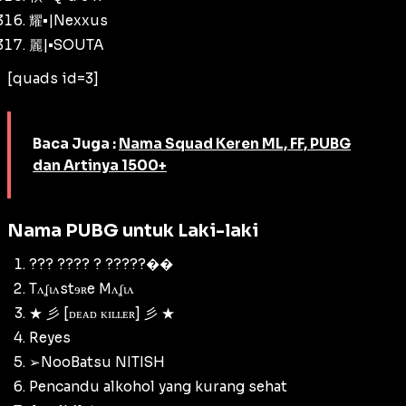
耀•|Nexxus
麗|•SOUTA
[quads id=3]
Baca Juga :
Nama Squad Keren ML, FF, PUBG
dan Artinya 1500+
Nama PUBG untuk Laki-laki
??? ???? ? ?????��
Tʌʆɩʌstɘʀe Mʌʆɩʌ
★ 彡 [ᴅᴇᴀᴅ ᴋɪʟʟᴇʀ] 彡 ★
Reyes
➢NooBatsu NITISH
Pencandu alkohol yang kurang sehat