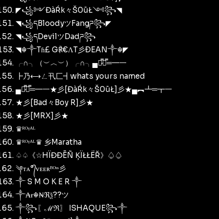
◤꧁༻ĐàŔk々Š0ūŁ༺꧂◥
◥꧁དBloodyツFangཌ꧂◤
◥꧁དDevilツDadཌ꧂
◥☬༒Tɦ£ G℟€ΛT彡ÐEAN༒☬◤
╭∩╮（︶︿︶）╭∩╮▄︻̷̿┻̿═━一
┣乃⟷ㄥ卂匚┫whats yours named
▄︻̷̿┻̿═━一★彡[ĐàŔk々Š0ūŁ]彡★▄︻┻═┳一
★彡[Bad々Boy R]彡★
★彡[MRX]彡★
♛ᴿᴼᵞᴬᴸ
♛ᴿᴼᵞᴬᴸ♛ 乡Maratha
♤♤《☆HÏĐĐĒÑ ĶÏŁŁËŘ》♤♤
༆ᴛᴀ°᭄ᴠᴇᴇʀᴮᴼˢˢ彡
༒ S M O K E R ༒
༒₳ɍ☬₦ℜѯ??ツ
༒꧂〖ℳℜ〗 ISHAQUE꧂༒