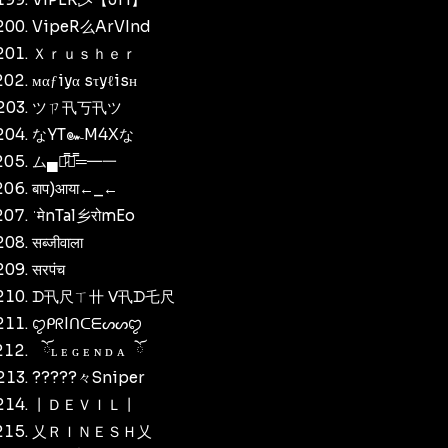
VipeR么ArVInd
Ｘｒｕｓｈｅｒ
мαƒiyα sτyℓisн
ツㄗ卂丂卂ツ
なYT๛M4Xな
ム▄︻̷̿┻̿═━一
बाप)आया←_←
‍ˈमेnTal乡रोmEo
सब्जीवाला
सरपंच
ᗪ卂尺ㄒ卄 ᐯ卂ᗪ乇尺
ꨄᑭᖇIᑎᑕᗴᔕᔕꨄ
⠀ོʟ ᴇ ɢ ᴇ ɴ ᴅ ᴀ⠀ོ
?????々Sniper
丨ＤＥＶＩＬ丨
乂ＲＩＮＥＳＨ乂