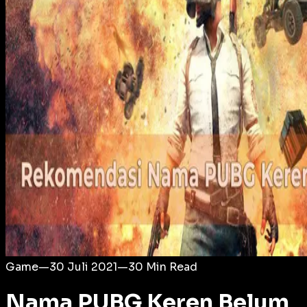
Login
Game
—
30 Juli 2021
—
30
Min Read
Nama PUBG Keren Belum