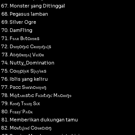
Monster yang Ditinggal
Pegasus lamban
Silver Ogre
DamFling
Fɘʌʀ Bʋtcʜɘʀs
Dɘɱoŋɩc Cʀɩɱɩŋʌɭs
Aɓŋoʀɱʌɭ Vɩʛoʀ
Nutty_Domination
Coɱpɭɘx Sɭʌƴɘʀs
Iblis yang keliru
Pscc Sɘʀvɩcɘɱɘŋ
Mɩɭɩtʌʀɩstɩc Fɩʛʜtɩŋʛ Mʌcʜɩŋɘ
Kɘɘŋ Tɘʌɱ Sɩx
Fʋʑʑƴ Pʌcĸ
Memberikan dukungan tamu
Moʀtɩʆɩɘɗ Coɘʀcɩoŋ