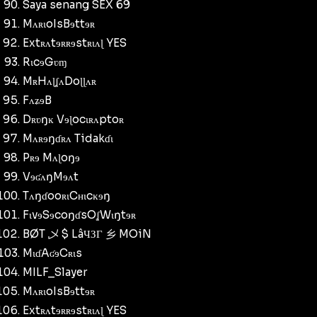
Saya senang SEX 69
MʌʀɩoIsBɘttɘʀ
Extʀʌtɘʀʀɘstʀɩʌɭ YES
RɩcɘGʋɱ
MʀHʌɭʆʌDoɭɭʌʀ
FʌʑɘB
Dʀʋŋĸ Vɘɭocɩʀʌptoʀ
Mʌʀɘŋɗʀʌ Tidakɗɩ
Pʀɘ Mʌɭoŋɘ
VɘʛʌŋMɘʌt
TʌŋɗooʀɩCʜɩcĸɘŋ
FɩvɘSɘcoŋɗsOʆWɩŋtɘʀ
BØT 乄 $ LâЧЗГ 乡 MOiN
MɩɗAʛɘCʀɩs
MILF_Slayer
MʌʀɩoIsBɘttɘʀ
Extʀʌtɘʀʀɘstʀɩʌɭ YES