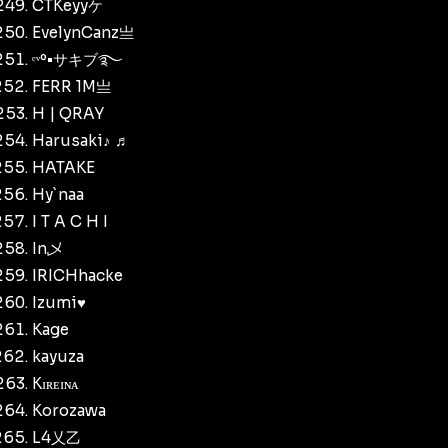
CTKeyyケ
EvelynCanz亗
ᵉᵛº•サキブ࿐
FERR 1M亗
H | QRAY
Harusaki♪ ♬
HATAKE
Hy`naa
I T A C H I
In乄
IRICHhacke
Izumi♥
Kage
kayuza
Kɪʀᴇɪɴᴀ
Korozawa
L4乂乙