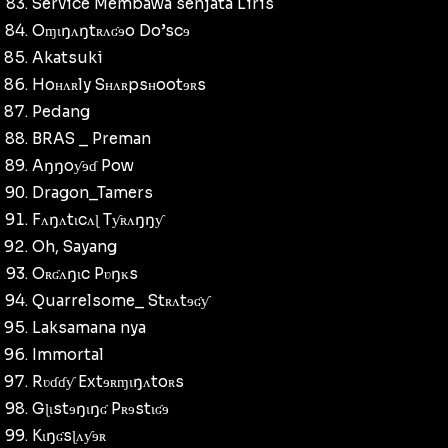
Service Membawa senjata Liris
Oɱɩŋʌŋtʀʌʛɘo Do’scɘ
Akatsuki
Hoʜʌʀly Sʜʌʀpsʜootɘʀs
Pedang
BRAS _ Preman
Aŋŋoƴɘɗ Pow
Dragon_Tamers
Fʌŋʌtɩcʌɭ Tƴʀʌŋŋƴ
Oh, Sayang
Oʀʛʌŋɩc Pʋŋĸs
Quarrelsome_ Stʀʌtɘʛƴ
Laksamana nya
Immortal
Rʋɗɗƴ Extɘʀɱɩŋʌtoʀs
Gɭɩstɘŋɩŋʛ Pʀɘstɩʛɘ
Kɩŋʛsɭʌƴɘʀ