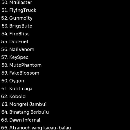
M4Blaster
FlyingTruck
Gunmolty
BrigsBute
FireBliss
DocFuel
NailVenom
KeySpec
MutePhantom
FakeBlossom
Oygon
Kulit naga
Kobold
Mongrel Jambul
Binatang Berbulu
Dawn Infernal
Atranoch yang kacau-balau