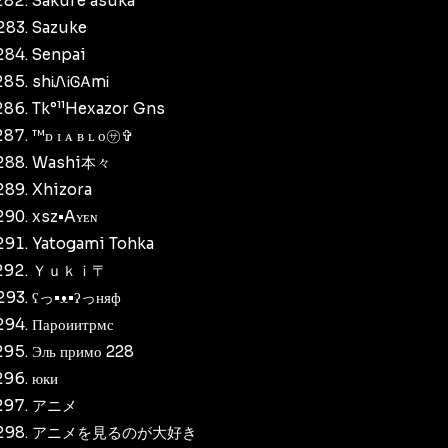
Sakure asuka
Sazuke
Senpai
shᎥᏁᎥᎶᎪmᎥ
Tk°¹¹Hexazor Gns
™ᴅ ɪ ᴀ ʙ ʟ ᴏ㋚✞
Washi本々
Xhizora
xsz•Aʏᴇɴ
Yatogami Tohka
Ｙｕｋｉ〒
ʕっ•ᴥ•ʔっняф
Пароиитрмс
Эль примо 228
юки
アニメ
アニメを見るのが大好き