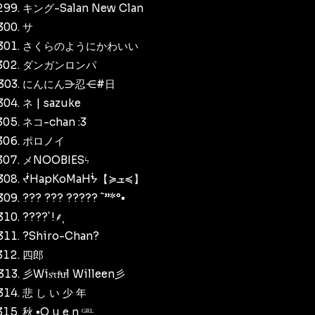
キング-Salan New Clan
サ
さくらのようにかわいい
ダンガンロンパ
にんにん⋺忍⋲#日
ネ | sazuke
ネコ-chan :3
ポロノイ
メNOOBIESϟ
ᖫHapKoMaHᖭ【≽ܫ≼】
??? ??? ????? ˜”*°•
????`!⸙͎
?Shiro-Chan?
四郎
彡Wisͥτfͣuͫl Willeen彡
悲 し い 少 年
秋 •Q u e n ᴳᴿᴸ