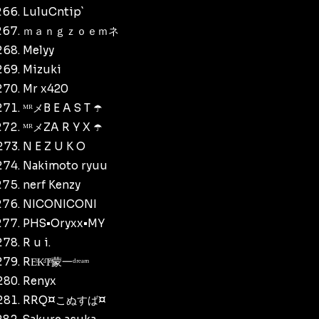
LuluCntip`
ｍａｎｇｚｏｅｍネ
Melyy
Mizuki
Mr x420
ᴹᴿメB E A S T ☂️
ᴹᴿメZA R Y X ☂️
N E Z U K O
Nakimoto ryuu
nerf Kenzy
NICONICONI
PHS•Oryxx•MY
R u i.
REͥKͣTͫ蒙一ᵈʳᵉᵃᵐ
Renyx
RRQ¤こぬすば¤