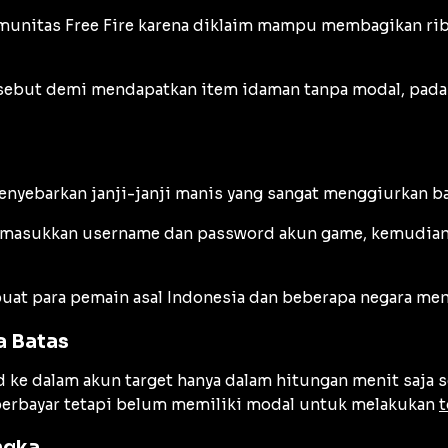
omunitas Free Fire karena diklaim mampu membagikan ri
sebut demi mendapatkan item idaman tanpa modal, padah
menyebarkan janji-janji manis yang sangat menggiurkan b
memasukkan username dan password akun game, kemudian
at para pemain asal Indonesia dan beberapa negara meng
a Batas
e dalam akun target hanya dalam hitungan menit saja set
berbayar tetapi belum memiliki modal untuk melakukan
t
ngka