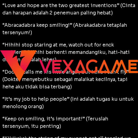
“Love and hope are the two greatest inventions” (Cinta
dan harapan adalah 2 penemuan paling hebat)
“Abracadabra keep smiling!” (Abrakadabra tetaplah
tersenyum!)
“Hihihi stop staring at me, watch out for enck
problem” (Hihihi berhenti memandangiku, hati-hati
dengan masalah leher)
“Doctor calls me his little angel, but hehe I can’t fly”
(Dokter menyebutku sebagai malaikat kecilnya, tapi
hehe aku tidak bisa terbang)
“It’s my job to help people” (Ini adalah tugas ku untuk
menolong orang)
“Keep on smiling, it’s important!” (Teruslah
tersenyum, itu penting)