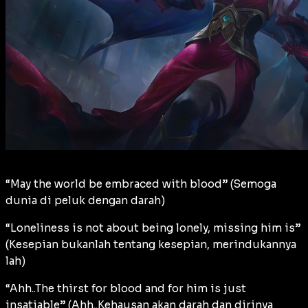
“May the world be embraced with blood” (Semoga
dunia di peluk dengan darah)
“Loneliness is not about being lonely, missing him is”
(Kesepian bukanlah tentang kesepian, merindukannya
lah)
“Ahh..The thirst for blood and for him is just
insatiable” (Ahh..Kehausan akan darah dan dirinya