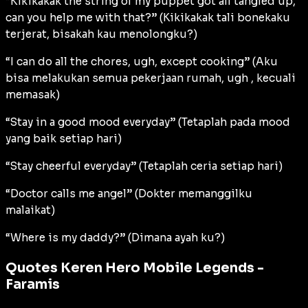
“Kikikakak the string of my puppet got all tangled up,
can you help me with that?” (Kikikakak tali bonekaku
terjerat, bisakah kau menolongku?)
“I can do all the chores, ugh, except cooking” (Aku
bisa melakukan semua pekerjaan rumah, ugh , kecuali
memasak)
“Stay in a good mood everyday” (Tetaplah pada mood
yang baik setiap hari)
“Stay cheerful everyday” (Tetaplah ceria setiap hari)
“Doctor calls me angel” (Dokter memanggilku
malaikat)
“Where is my daddy?” (Dimana ayah ku?)
Quotes Keren Hero Mobile Legends -
Faramis