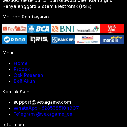
VexaGame terdaftar dan diawasi oleh Komdigi &
Penyelenggara Sistem Elektronik (PSE).
Metode Pembayaran
Menu
Home
Produk
Cek Pesanan
Beli Akun
Kontak Kami
support@vexagame.com
WhatsApp +
6285385104907
Telegram @
vexagame_cs
Informasi