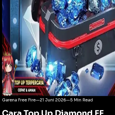
Login
Garena Free Fire
—
21 Juni 2026
—
5
Min Read
Cara Top Up Diamond FF