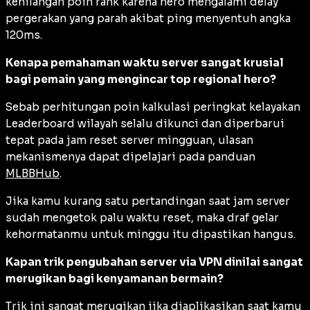
kehilangan poin rank karena hero mengalami
delay
pergerakan yang parah akibat ping menyentuh angka
120ms.
Kenapa pemahaman waktu server sangat krusial
bagi pemain yang mengincar top regional hero?
Sebab perhitungan poin kalkulasi peringkat kelayakan
Leaderboard
wilayah selalu dikunci dan diperbarui
tepat pada jam reset server mingguan, ulasan
mekanismenya dapat dipelajari pada panduan
MLBBHub
.
Jika kamu kurang satu pertandingan saat jam server
sudah mengetok palu waktu reset, maka draf gelar
kehormatanmu untuk minggu itu dipastikan hangus.
Kapan trik pengubahan server via VPN dinilai sangat
merugikan bagi kenyamanan bermain?
Trik ini sangat merugikan jika diaplikasikan saat kamu