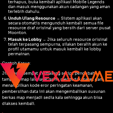
terhapus, buka kembali aplikasi Mobile Legends
dan masuk menggunakan akun cadangan yang aman
terlebih dahulu.
Unduh Ulang Resource
→ Sistem aplikasi akan
secara otomatis mengunduh kembali semua file
resource draf orisinal yang bersih dari server pusat
Moonton.
Masuk ke Lobby
→ Jika seluruh resource orisinal
telah terpasang sempurna, silakan beralih akun ke
profil utamamu untuk masuk kembali ke lobby
permainan.
Contoh Kasus:
Jika kamu sempat memasang script pengubah
tampilan map lalu layar game mendadak macet dan
menampilkan kode eror peringatan keamanan,
pembersihan data ini akan mengembalikan susunan
berkas map menjadi sedia kala sehingga akun bisa
diakses kembali.