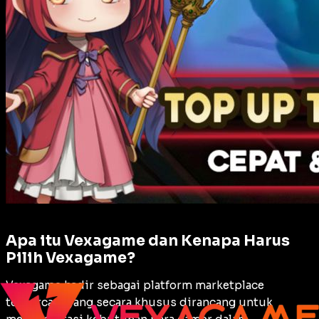
Apa itu Vexagame dan Kenapa Harus
Pilih Vexagame?
Vexagame hadir sebagai platform marketplace
terpercaya yang secara khusus dirancang untuk