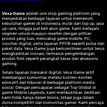
Vexa Game
adalah
one stop gaming platform
yang
menyediakan berbagai layanan untuk memenuhi
kebutuhan gamer di Indonesia, mulai dari top up, jasa
up-rank, hingga jual beli akun game. Kami melayani
segmen umum maupun reseller dengan pilihan
produk yang luas, mencakup game mobile, PC,
voucher digital, serta layanan PPOB seperti pulsa dan
paket data. Vexa Game juga berkomitmen untuk terus
menghadirkan inovasi, termasuk pengembangan
produk fisik seperti perangkat keras dan aksesoris
gaming.
Selain layanan transaksi digital, Vexa Game aktif
membangun komunitas melalui konten-konten
edukatif dan hiburan di berbagai platform media
sosial. Dengan pencapaian sebagai
Top Global
di
game Mobile Legends, kami membuktikan dedikasi
kami tidak hanya dalam bisnis, tetapi juga dalam
dunia kompetitif dan komunitas gamer. Kami percaya