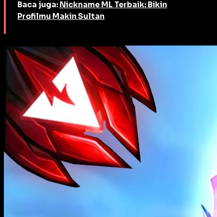
Baca juga:
Nickname ML Terbaik: Bikin
Profilmu Makin Sultan