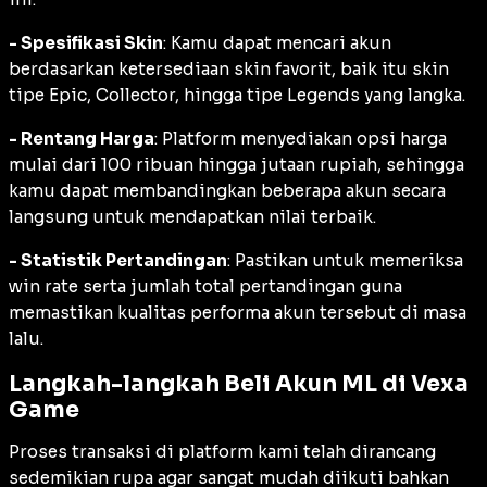
- Spesifikasi Skin
: Kamu dapat mencari akun
berdasarkan ketersediaan skin favorit, baik itu skin
tipe Epic, Collector, hingga tipe Legends yang langka.
- Rentang Harga
: Platform menyediakan opsi harga
mulai dari 100 ribuan hingga jutaan rupiah, sehingga
kamu dapat membandingkan beberapa akun secara
langsung untuk mendapatkan nilai terbaik.
- Statistik Pertandingan
: Pastikan untuk memeriksa
win rate serta jumlah total pertandingan guna
memastikan kualitas performa akun tersebut di masa
lalu.
Langkah-langkah Beli Akun ML di Vexa
Game
Proses transaksi di platform kami telah dirancang
sedemikian rupa agar sangat mudah diikuti bahkan