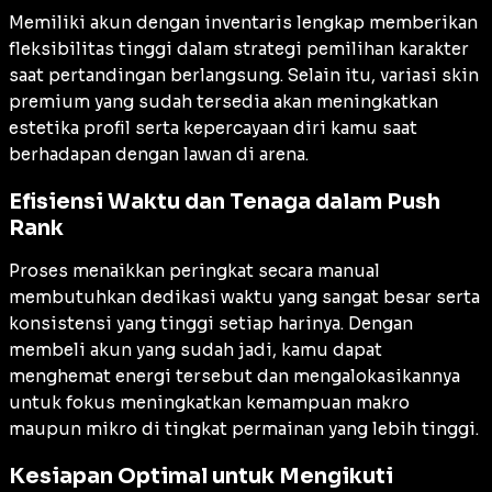
Memiliki akun dengan inventaris lengkap memberikan
fleksibilitas tinggi dalam strategi pemilihan karakter
saat pertandingan berlangsung. Selain itu, variasi skin
premium yang sudah tersedia akan meningkatkan
estetika profil serta kepercayaan diri kamu saat
berhadapan dengan lawan di arena.
Efisiensi Waktu dan Tenaga dalam Push
Rank
Proses menaikkan peringkat secara manual
membutuhkan dedikasi waktu yang sangat besar serta
konsistensi yang tinggi setiap harinya. Dengan
membeli akun yang sudah jadi, kamu dapat
menghemat energi tersebut dan mengalokasikannya
untuk fokus meningkatkan kemampuan makro
maupun mikro di tingkat permainan yang lebih tinggi.
Kesiapan Optimal untuk Mengikuti