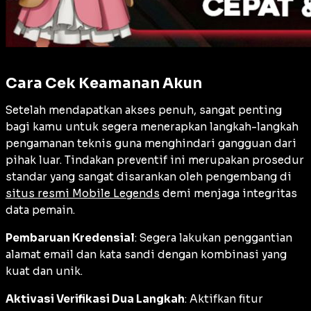
Cara Cek Keamanan Akun
Setelah mendapatkan akses penuh, sangat penting
bagi kamu untuk segera menerapkan langkah-langkah
pengamanan teknis guna menghindari gangguan dari
pihak luar. Tindakan preventif ini merupakan prosedur
standar yang sangat disarankan oleh pengembang di
situs resmi Mobile Legends
demi menjaga integritas
data pemain.
Pembaruan Kredensial
: Segera lakukan penggantian
alamat email dan kata sandi dengan kombinasi yang
kuat dan unik.
Aktivasi Verifikasi Dua Langkah
: Aktifkan fitur