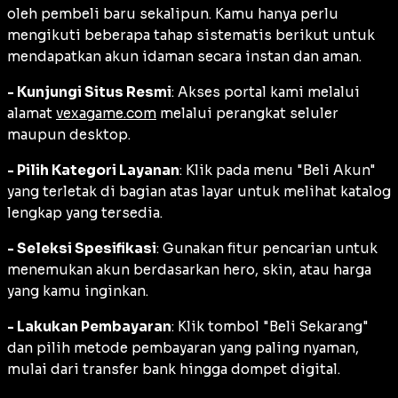
oleh pembeli baru sekalipun. Kamu hanya perlu
mengikuti beberapa tahap sistematis berikut untuk
mendapatkan akun idaman secara instan dan aman.
- Kunjungi Situs Resmi
: Akses portal kami melalui
alamat
vexagame.com
melalui perangkat seluler
maupun desktop.
- Pilih Kategori Layanan
: Klik pada menu "Beli Akun"
yang terletak di bagian atas layar untuk melihat katalog
lengkap yang tersedia.
- Seleksi Spesifikasi
: Gunakan fitur pencarian untuk
menemukan akun berdasarkan hero, skin, atau harga
yang kamu inginkan.
- Lakukan Pembayaran
: Klik tombol "Beli Sekarang"
dan pilih metode pembayaran yang paling nyaman,
mulai dari transfer bank hingga dompet digital.