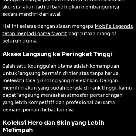
akuisisi akun jadi dibandingkan membangunnya
secara mandiri dari awal.
Hal ini selaras dengan alasan mengapa
Mobile Legends
tetap menjadi game favorit
bagi jutaan orang di
seluruh dunia.
Akses Langsung ke Peringkat Tinggi
Salah satu keunggulan utama adalah kemampuan
untuk langsung bermain di tier atas tanpa harus
melewati fase grinding yang melelahkan. Dengan
memiliki akun yang sudah berada di rank tinggi, kamu
dapat langsung merasakan atmosfer pertandingan
yang lebih kompetitif dan profesional bersama
pemain-pemain hebat lainnya.
Koleksi Hero dan Skin yang Lebih
Melimpah