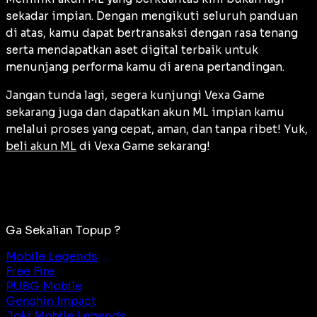
sekadar impian. Dengan mengikuti seluruh panduan
di atas, kamu dapat bertransaksi dengan rasa tenang
serta mendapatkan aset digital terbaik untuk
menunjang performa kamu di arena pertandingan.
Jangan tunda lagi, segera kunjungi Vexa Game
sekarang juga dan dapatkan akun ML impian kamu
melalui proses yang cepat, aman, dan tanpa ribet! Yuk,
beli akun ML
di Vexa Game sekarang!
Ga Sekalian Topup ?
Mobile Legends
Free Fire
PUBG Mobile
Genshin Impact
Joki Mobile Legends