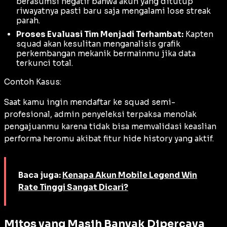
berasumsi negatif bahwa akun yang ditutup
riwayatnya pasti baru saja mengalami lose streak
parah.
Proses Evaluasi Tim Menjadi Terhambat:
Kapten
squad akan kesulitan menganalisis grafik
perkembangan mekanik bermainmu jika data
terkunci total.
Contoh Kasus:
Saat kamu ingin mendaftar ke squad semi-
profesional, admin penyeleksi terpaksa menolak
pengajuanmu karena tidak bisa memvalidasi keaslian
performa heromu akibat fitur
hide history
yang aktif.
Baca juga:
Kenapa Akun Mobile Legend Win
Rate Tinggi Sangat Dicari?
Mitos yang Masih Banyak Dipercaya