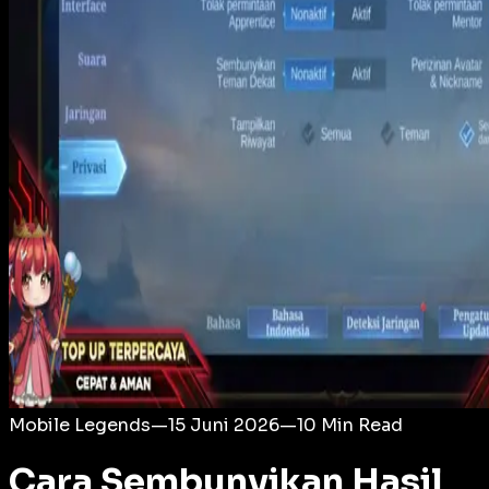
Login
Mobile Legends
—
15 Juni 2026
—
10
Min Read
Cara Sembunyikan Hasil