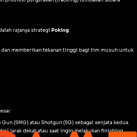
alah rajanya strategi
Poking
.
ik dan memberikan tekanan tinggi bagi tim musuh untuk
esar.
e Gun
(SMG) atau
Shotgun
(SG) sebagai senjata kedua.
dari jarak dekat atau saat ingin melakukan
finishing