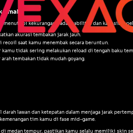
ksimal
k menutupi kekurangan pada stabilitas dan kapasitas pe
tkan akurasi tembakan jarak jauh.
gi
recoil
saat kamu menembak secara beruntun.
r kamu tidak sering melakukan
reload
di tengah baku tem
ar arah tembakan tidak mudah goyang.
darah lawan dan ketepatan dalam menjaga jarak perte
i kemenangan tim kamu di fase
mid-game
.
 di medan tempur, pastikan kamu selalu memiliki
skin
se