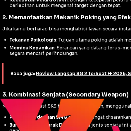
berlebihan untuk mengenai target dengan tepat.
2. Memanfaatkan Mekanik Poking yang Efek
Jika kamu berharap bisa menghabisi lawan secara instan
Tekanan Psikologis
: Tujuan utama
poking
adalah men
Memicu Kepanikan
: Serangan yang datang terus-me
segera mencari perlindungan.
Baca juga:
Review Lengkap SG 2 Terkuat FF 2026, S
3. Kombinasi Senjata (Secondary Weapon)
Karena spesialisasi SKS berada di jarak jauh, mengguna
Pasangkan dengan SMG atau SG
: Sangat disaranka
Burst Damage Jarak Dekat
: Kedua jenis senjata in
dengan cepat.