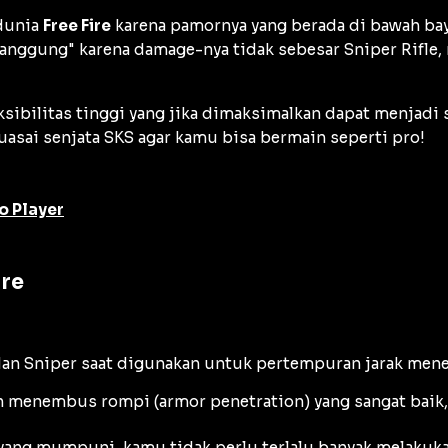
 dunia
Free Fire
karena pamornya yang berada di bawah bay
tanggung" karena
damage
-nya tidak sebesar
Sniper Rifle
,
sibilitas tinggi yang jika dimaksimalkan dapat menjadi 
sai senjata SKS agar kamu bisa bermain seperti pro!
o Player
ire
dan Sniper saat digunakan untuk pertempuran jarak mene
n menembus rompi (
armor penetration
) yang sangat bai
yang mumpuni, kamu tidak perlu terlalu banyak melakuka