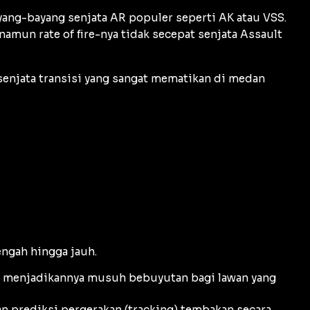
ang-bayang senjata AR populer seperti AK atau VSS.
 namun
rate of fire
-nya tidak secepat senjata
Assault
senjata transisi yang sangat mematikan di medan
ngah hingga jauh.
k, menjadikannya musuh bebuyutan bagi lawan yang
n prediksi pergerakan (
tracking
) tembakan secara