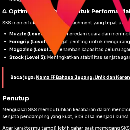
4. Optimasi Attachment untuk Performa Ma
SKS memerlukan dukungan
attachment
yang tepat untu
Muzzle (Level 3)
: Untuk meredam suara dan meningka
Foregrip (Level 3)
: Sangat penting untuk menguran
Magazine (Level 3)
: Menambah kapasitas peluru aga
Stock (Level 3)
: Meningkatkan stabilitas senjata ag
Baca juga:
Nama FF Bahasa Jepang: Unik dan Keren
Penutup
Menguasai SKS membutuhkan kesabaran dalam mencicil 
senjata pendamping yang kuat, SKS bisa menjadi kunc
Agar karaktermu tampil lebih gahar saat memegang SKS