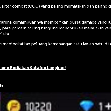
uarter combat
(CQC) yang paling mematikan dan paling di
st karena kemampuannya memberikan
burst damage
yang l
ena, para pemain sering bingung menentukan mana skin 
laka.
ang meningkatkan peluang kemenangan satu lawan satu di 
agame Sediakan Katalog Lengkap!
26