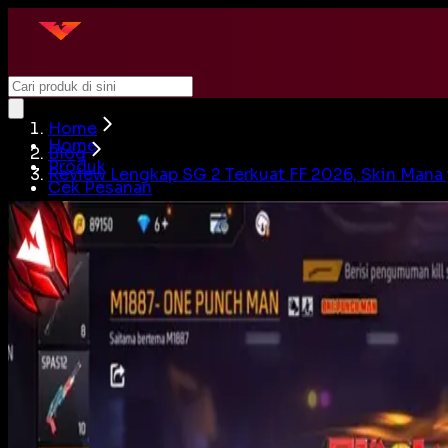
Home
Home
Blog
Produk
Review Lengkap SG 2 Terkuat FF 2026, Skin Mana 
Cek Pesanan
Artikel
Beli Akun
Jual Akun
Cari
Login
Home
Produk
Cek Pesanan
Artikel
Beli Akun
Jual Akun