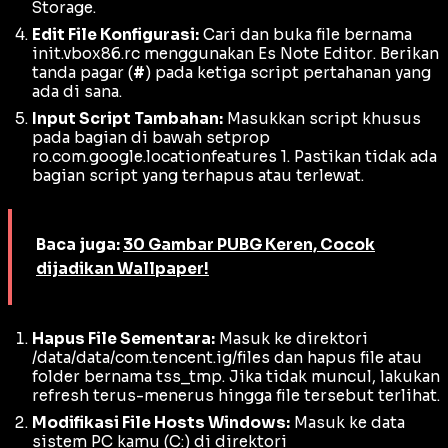
Storage
.
Edit File Konfigurasi:
Cari dan buka file bernama
init.vbox86.rc menggunakan
Es Note Editor
. Berikan
tanda pagar (
#
) pada ketiga
script
pertahanan yang
ada di sana.
Input Script Tambahan:
Masukkan
script
khusus
pada bagian di bawah setprop
ro.com.google.locationfeatures 1. Pastikan tidak ada
bagian
script
yang terhapus atau terlewat.
Baca juga:
30 Gambar PUBG Keren, Cocok
dijadikan Wallpaper!
Hapus File Sementara:
Masuk ke direktori
/data/data/com.tencent.ig/files dan hapus file atau
folder bernama tss_tmp. Jika tidak muncul, lakukan
refresh
terus-menerus hingga file tersebut terlihat.
Modifikasi File Hosts Windows:
Masuk ke data
sistem PC kamu (C:) di direktori