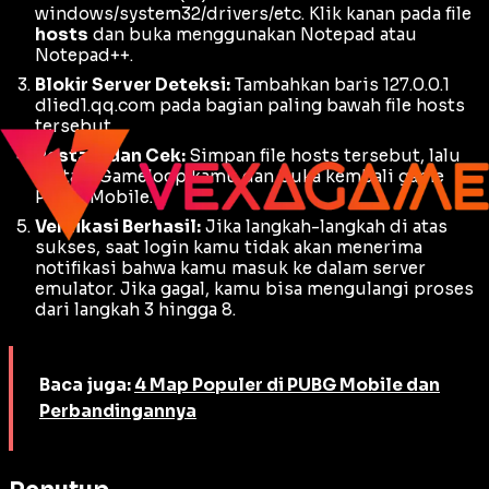
windows/system32/drivers/etc. Klik kanan pada file
hosts
dan buka menggunakan Notepad atau
Notepad++.
Blokir Server Deteksi:
Tambahkan baris 127.0.0.1
dlied1.qq.com pada bagian paling bawah file
hosts
tersebut.
Restart dan Cek:
Simpan file
hosts
tersebut, lalu
restart
Gameloop kamu dan buka kembali game
PUBG Mobile.
Verifikasi Berhasil:
Jika langkah-langkah di atas
sukses, saat
login
kamu tidak akan menerima
notifikasi bahwa kamu masuk ke dalam server
emulator. Jika gagal, kamu bisa mengulangi proses
dari langkah 3 hingga 8.
Baca juga:
4 Map Populer di PUBG Mobile dan
Perbandingannya