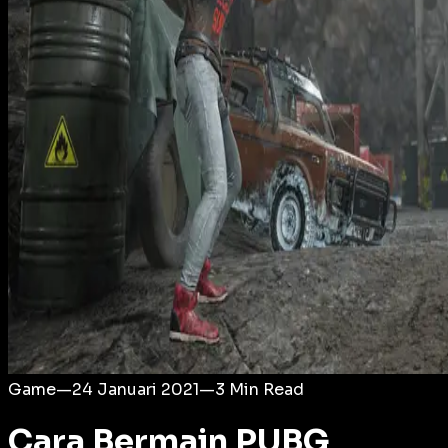
Login
Game
—
24 Januari 2021
—
3
Min Read
Cara Bermain PUBG