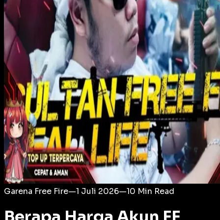
Login
Garena Free Fire
—
1 Juli 2026
—
10
Min Read
Berapa Harga Akun FF