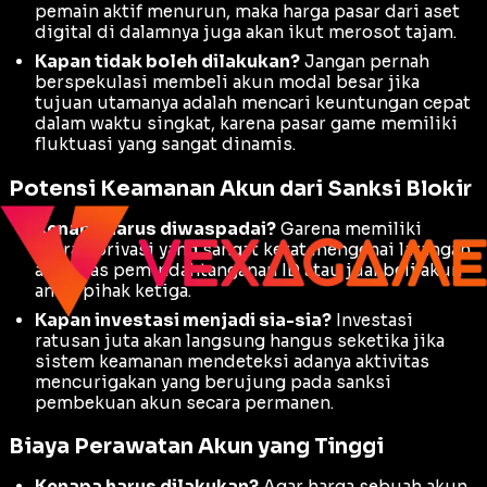
pemain aktif menurun, maka harga pasar dari aset
digital di dalamnya juga akan ikut merosot tajam.
Kapan tidak boleh dilakukan?
Jangan pernah
berspekulasi membeli akun modal besar jika
tujuan utamanya adalah mencari keuntungan cepat
dalam waktu singkat, karena pasar game memiliki
fluktuasi yang sangat dinamis.
Potensi Keamanan Akun dari Sanksi Blokir
Kenapa harus diwaspadai?
Garena memiliki
aturan privasi yang sangat ketat mengenai larangan
aktivitas pemindahtanganan ID atau jual beli akun
antar pihak ketiga.
Kapan investasi menjadi sia-sia?
Investasi
ratusan juta akan langsung hangus seketika jika
sistem keamanan mendeteksi adanya aktivitas
mencurigakan yang berujung pada sanksi
pembekuan akun secara permanen.
Biaya Perawatan Akun yang Tinggi
Kenapa harus dilakukan?
Agar harga sebuah akun