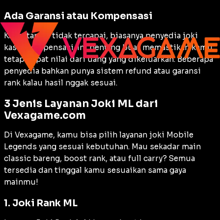
Ada Garansi atau Kompensasi
Kalau target tidak tercapai, biasanya penyedia joki
kasih kompensasi. Ini penting buat memastikan kamu
tetap dapat nilai dari uang yang dikeluarkan. Beberapa
penyedia bahkan punya sistem refund atau garansi
rank kalau hasil nggak sesuai.
3 Jenis Layanan Joki ML dari
Vexagame.com
Di Vexagame, kamu bisa pilih layanan joki Mobile
Legends yang sesuai kebutuhan. Mau sekadar main
classic bareng, boost rank, atau full carry? Semua
tersedia dan tinggal kamu sesuaikan sama gaya
mainmu!
1. Joki Rank ML