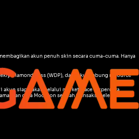
h membagikan akun penuh skin secara cuma-cuma. Hanya
ekly Diamond Pass
(WDP), dan fokus tabung
resource
i akun siap pakai melalui
marketplace
terpercaya
amankan data Moonton setelah transaksi selesai.