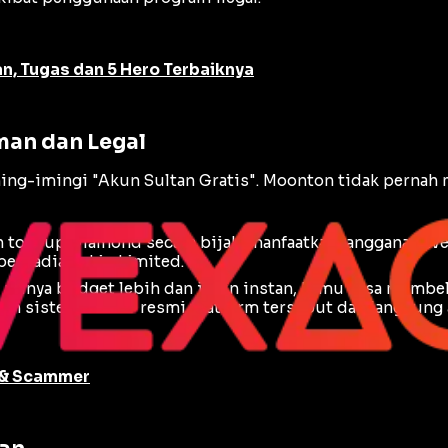
n, Tugas dan 5 Hero Terbaiknya
man dan Legal
ming-imingi "Akun Sultan Gratis". Moonton tidak perna
n top-up Diamond secara bijak, manfaatkan langganan
We
berhadiah skin
Limited
.
a punya
budget
lebih dan ingin instan, kamu bisa membel
kan sistem rekber resmi platform tersebut dan langsung 
 & Scammer