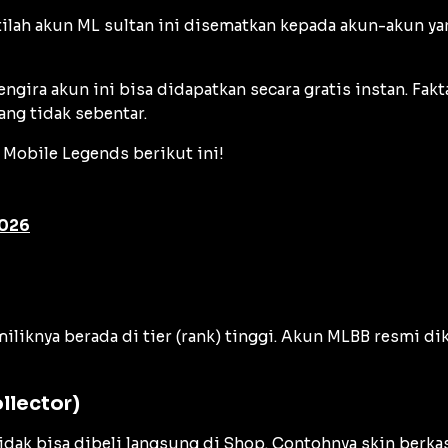
tilah akun ML sultan ini disematkan kepada akun-akun yang
gira akun ini bisa didapatkan secara gratis instan. F
ang tidak sebentar.
 Mobile Legends berikut ini!
2026
miliknya berada di
tier
(rank) tinggi. Akun MLBB resmi dik
llector)
tidak bisa dibeli langsung di Shop. Contohnya skin berka