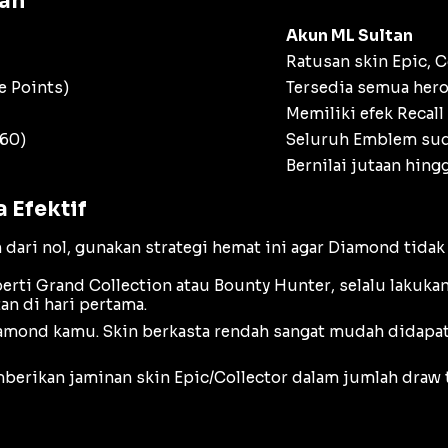
tan
Akun ML Sultan
Ratusan skin Epic, C
le Points)
Tersedia semua hero
Memiliki efek Recall 
 60)
Seluruh Emblem sud
Bernilai jutaan hing
 Efektif
ri nol, gunakan strategi hemat ini agar Diamond tidak 
erti
Grand Collection
atau
Bounty Hunter
, selalu lakuka
an di hari pertama.
amond kamu. Skin berkasta rendah sangat mudah didapat
erikan jaminan skin Epic/Collector dalam jumlah
draw