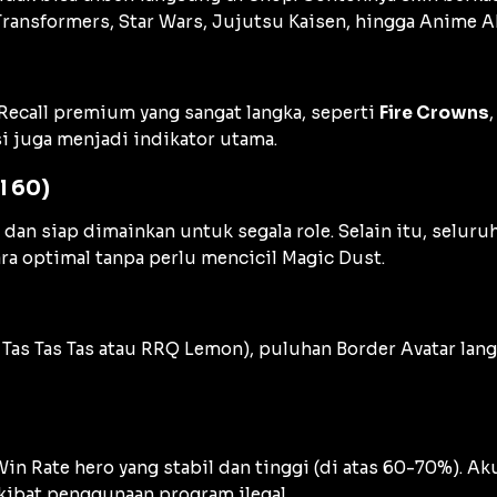
Transformers
,
Star Wars
,
Jujutsu Kaisen
, hingga
Anime A
Recall
premium yang sangat langka, seperti
Fire Crowns
 juga menjadi indikator utama.
l 60)
a dan siap dimainkan untuk segala
role
. Selain itu, seluru
ra optimal tanpa perlu mencicil
Magic Dust
.
e
Tas Tas Tas
atau RRQ Lemon), puluhan
Border Avatar
lang
Win Rate
hero yang stabil dan tinggi (di atas 60-70%). Aku
kibat penggunaan program ilegal.