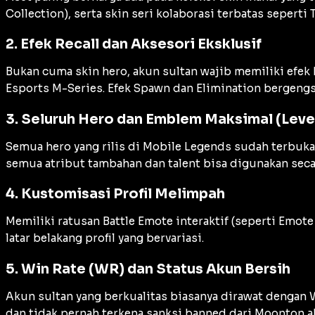
Collection
), serta skin seri kolaborasi terbatas seperti
2. Efek Recall dan Aksesori Eksklusif
Bukan cuma skin hero, akun sultan wajib memiliki efek
Esports
M-Series. Efek
Spawn
dan
Elimination
bergengsi
3. Seluruh Hero dan Emblem Maksimal (Leve
Semua hero yang rilis di Mobile Legends sudah terbuk
semua atribut tambahan dan
talent
bisa digunakan seca
4. Kustomisasi Profil Melimpah
Memiliki ratusan
Battle Emote
interaktif (seperti Emot
latar belakang profil yang bervariasi.
5. Win Rate (WR) dan Status Akun Bersih
Akun sultan yang berkualitas biasanya dirawat dengan
dan tidak pernah terkena sanksi
banned
dari Moonton a