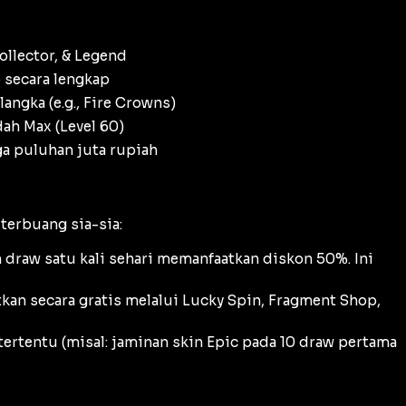
ollector, & Legend
 secara lengkap
langka (e.g., Fire Crowns)
ah Max (Level 60)
ga puluhan juta rupiah
terbuang sia-sia:
n
draw
satu kali sehari memanfaatkan diskon 50%. Ini
kan secara gratis melalui
Lucky Spin
,
Fragment Shop
,
tertentu (misal: jaminan skin Epic pada 10
draw
pertama