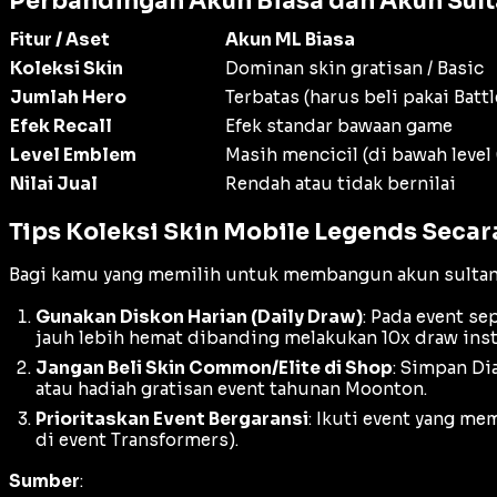
Perbandingan Akun Biasa dan Akun Sul
Fitur / Aset
Akun ML Biasa
Koleksi Skin
Dominan skin gratisan / Basic
Jumlah Hero
Terbatas (harus beli pakai Batt
Efek Recall
Efek standar bawaan game
Level Emblem
Masih mencicil (di bawah level
Nilai Jual
Rendah atau tidak bernilai
Tips Koleksi Skin Mobile Legends Secara
Bagi kamu yang memilih untuk membangun akun sultan da
Gunakan Diskon Harian (Daily Draw)
: Pada
event
sep
jauh lebih hemat dibanding melakukan
10x draw
inst
Jangan Beli Skin Common/Elite di Shop
: Simpan Di
atau hadiah gratisan
event
tahunan Moonton.
Prioritaskan Event Bergaransi
: Ikuti
event
yang memb
di event
Transformers
).
Sumber
: