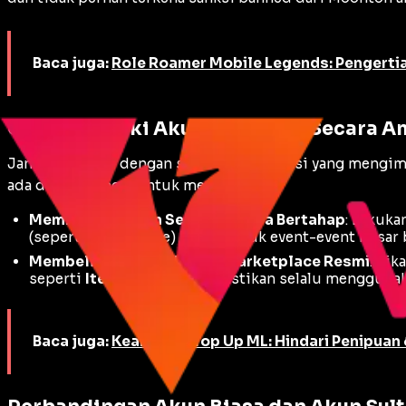
Baca juga:
Role Roamer Mobile Legends: Pengertia
Cara Memiliki Akun ML Sultan Secara A
Jangan percaya dengan situs atau aplikasi yang mengi
ada dua cara legal untuk memilikinya:
Membangun Akun Sendiri Secara Bertahap
: Lakuka
(seperti
Magic Core
) hanya untuk
event-event
besar 
Membeli Akun Jadi Lewat Marketplace Resmi
: Jik
seperti
Itemku
atau
G2G
. Pastikan selalu mengguna
Baca juga:
Keamanan Top Up ML: Hindari Penipuan