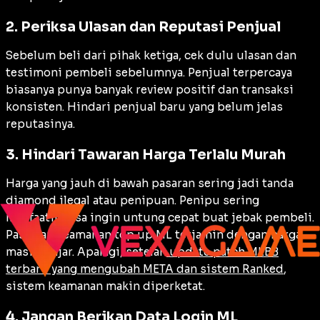
2. Periksa Ulasan dan Reputasi Penjual
Sebelum beli dari pihak ketiga, cek dulu ulasan dan
testimoni pembeli sebelumnya. Penjual terpercaya
biasanya punya banyak review positif dan transaksi
konsisten. Hindari penjual baru yang belum jelas
reputasinya.
3. Hindari Tawaran Harga Terlalu Murah
Harga yang jauh di bawah pasaran sering jadi tanda
diamond ilegal atau penipuan. Penipu sering
manfaatin rasa ingin untung cepat buat jebak pembeli.
Pastikan keamanan top up ML terjamin dengan harga
masih wajar. Apalagi, setelah
update patch MLBB
terbaru yang mengubah META dan sistem Ranked
,
sistem keamanan makin diperketat.
4. Jangan Berikan Data Login ML