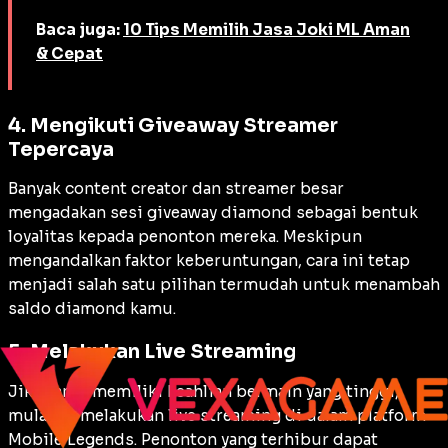
Baca juga:
10 Tips Memilih Jasa Joki ML Aman
& Cepat
4. Mengikuti Giveaway Streamer
Tepercaya
Banyak
content creator
dan
streamer
besar
mengadakan sesi
giveaway
diamond sebagai bentuk
loyalitas kepada penonton mereka. Meskipun
mengandalkan faktor keberuntungan, cara ini tetap
menjadi salah satu pilihan termudah untuk menambah
saldo diamond kamu.
5. Melakukan Live Streaming
Jika kamu memiliki keahlian bermain yang tinggi,
mulailah melakukan
live streaming
di dalam platform
Mobile Legends. Penonton yang terhibur dapat