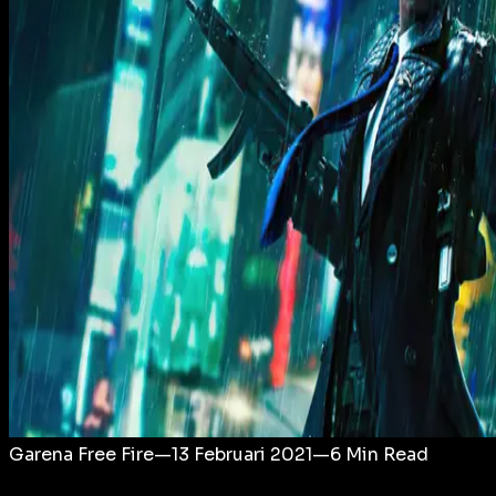
Login
Garena Free Fire
—
13 Februari 2021
—
6
Min Read