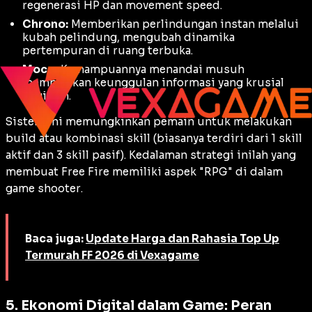
regenerasi HP dan
movement speed
.
Chrono:
Memberikan perlindungan instan melalui
kubah pelindung, mengubah dinamika
pertempuran di ruang terbuka.
Moco:
Kemampuannya menandai musuh
memberikan keunggulan informasi yang krusial
bagi tim.
Sistem ini memungkinkan pemain untuk melakukan
build
atau kombinasi
skill
(biasanya terdiri dari 1 skill
aktif dan 3 skill pasif). Kedalaman strategi inilah yang
membuat Free Fire memiliki aspek "RPG" di dalam
game
shooter
.
Baca juga:
Update Harga dan Rahasia Top Up
Termurah FF 2026 di Vexagame
5. Ekonomi Digital dalam Game: Peran