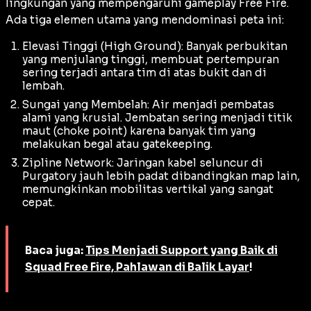
lingkungan yang mempengaruhi
gameplay
Free Fire.
Ada tiga elemen utama yang mendominasi peta ini:
Elevasi Tinggi (High Ground): Banyak perbukitan
yang menjulang tinggi, membuat pertempuran
sering terjadi antara tim di atas bukit dan di
lembah.
Sungai yang Membelah: Air menjadi pembatas
alami yang krusial. Jembatan sering menjadi titik
maut (
choke point
) karena banyak tim yang
melakukan begal atau
gatekeeping
.
Zipline Network: Jaringan kabel seluncur di
Purgatory jauh lebih padat dibandingkan map lain,
memungkinkan mobilitas vertikal yang sangat
cepat.
Baca juga:
Tips Menjadi Support yang Baik di
Squad Free Fire, Pahlawan di Balik Layar
!