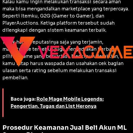
Kalau kamu ingin melakukan transaksi secara aman
maka bisa mengandalkan
marketplace
yang terpercaya.
Seperti Itemku, G2G (
Gamer to Gamer
), dan
PlayerAuctions. Ketiga platform tersebut sudah
dilengkapi dengan sistem keamanan terbaik.
Tidak hanya reputasinya saja yang terjamin,
marketplace tersebut juga menyediakan berbagai
pilihan game yang bervariasi. Meskipun demikian,
kamu tetap harus waspada dan usahakan cek bagian
ulasan serta rating sebelum melakukan transaksi
pembelian.
Baca juga:
Role Mage Mobile Legends:
Pengertian, Tugas dan List Heronya
Prosedur Keamanan Jual Beli Akun ML