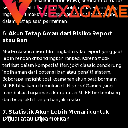
hingga menyelesaikan mode Brawl, semua bisa diatur
sesuai target. Layanan ini cocok untuk pemain yang
ingin hasil maksimal tanpa harus terlibat langsung
dalam setiap sesi permainan.
6. Akun Tetap Aman dari Risiko Report
atau Ban
Mode classic memiliki tingkat risiko report yang jauh
lebih rendah dibandingkan ranked. Karena tidak
terlibat dalam kompetisi tier, joki classic cenderung
lebih aman dari potensi ban atau penalti sistem.
Beberapa insight soal keamanan akun saat bermain
MLBB bisa kamu temukan di
NgobrolGames
yang
membahas bagaimana komunitas MLBB berkembang
dan tetap aktif tanpa banyak risiko.
7. Statistik Akun Lebih Menarik untuk
Dijual atau Dipamerkan