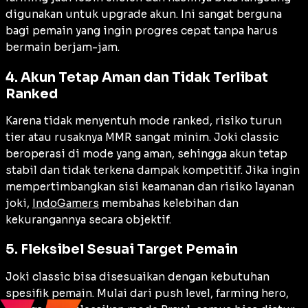
digunakan untuk upgrade akun. Ini sangat berguna
bagi pemain yang ingin progres cepat tanpa harus
bermain berjam-jam.
4. Akun Tetap Aman dan Tidak Terlibat
Ranked
Karena tidak menyentuh mode ranked, risiko turun
tier atau rusaknya MMR sangat minim. Joki classic
beroperasi di mode yang aman, sehingga akun tetap
stabil dan tidak terkena dampak kompetitif. Jika ingin
mempertimbangkan sisi keamanan dan risiko layanan
joki,
IndoGamers
membahas kelebihan dan
kekurangannya secara objektif.
5. Fleksibel Sesuai Target Pemain
Joki classic bisa disesuaikan dengan kebutuhan
spesifik pemain. Mulai dari push level, farming hero,