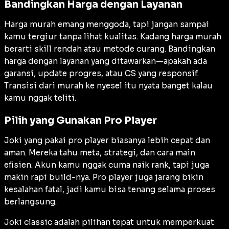
Bandingkan Harga dengan Layanan
Harga murah emang menggoda, tapi jangan sampai
kamu tergiur tanpa lihat kualitas. Kadang harga murah
berarti skill rendah atau metode curang. Bandingkan
harga dengan layanan yang ditawarkan—apakah ada
garansi, update progres, atau CS yang responsif.
Transisi dari murah ke nyesel itu nyata banget kalau
kamu nggak teliti.
Pilih yang Gunakan Pro Player
Joki yang pakai pro player biasanya lebih cepat dan
aman. Mereka tahu meta, strategi, dan cara main
efisien. Akun kamu nggak cuma naik rank, tapi juga
makin rapi build-nya. Pro player juga jarang bikin
kesalahan fatal, jadi kamu bisa tenang selama proses
berlangsung.
Joki classic adalah pilihan tepat untuk memperkuat