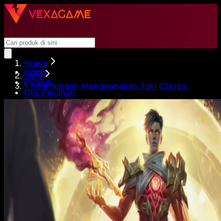
Home
Home
Blog
Produk
7 Keuntungan Menggunakan Joki Classic
Cek Pesanan
Artikel
Beli Akun
Jual Akun
Cari
Login
Home
Produk
Cek Pesanan
Artikel
Beli Akun
Jual Akun