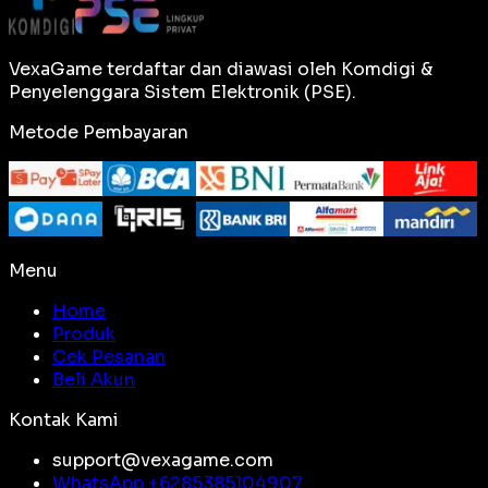
VexaGame terdaftar dan diawasi oleh Komdigi &
Penyelenggara Sistem Elektronik (PSE).
Metode Pembayaran
Menu
Home
Produk
Cek Pesanan
Beli Akun
Kontak Kami
support@vexagame.com
WhatsApp +
6285385104907