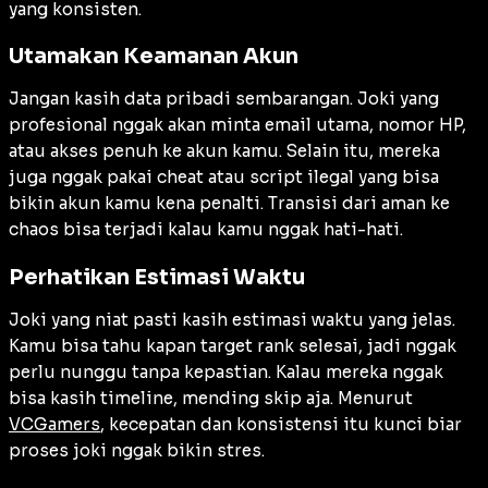
yang konsisten.
Utamakan Keamanan Akun
Jangan kasih data pribadi sembarangan. Joki yang
profesional nggak akan minta email utama, nomor HP,
atau akses penuh ke akun kamu. Selain itu, mereka
juga nggak pakai cheat atau script ilegal yang bisa
bikin akun kamu kena penalti. Transisi dari aman ke
chaos bisa terjadi kalau kamu nggak hati-hati.
Perhatikan Estimasi Waktu
Joki yang niat pasti kasih estimasi waktu yang jelas.
Kamu bisa tahu kapan target rank selesai, jadi nggak
perlu nunggu tanpa kepastian. Kalau mereka nggak
bisa kasih timeline, mending skip aja. Menurut
VCGamers
, kecepatan dan konsistensi itu kunci biar
proses joki nggak bikin stres.