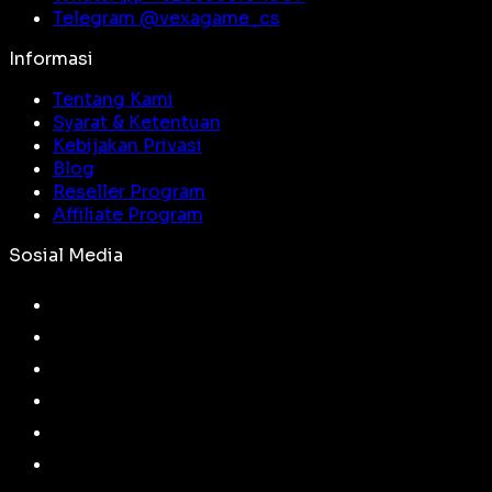
Telegram @
vexagame_cs
Informasi
Tentang Kami
Syarat & Ketentuan
Kebijakan Privasi
Blog
Reseller Program
Affiliate Program
Sosial Media