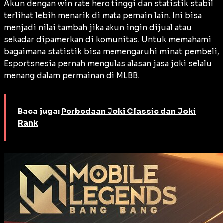
Akun dengan win rate hero tinggi dan statistik stabil
terlihat lebih menarik di mata pemain lain. Ini bisa
menjadi nilai tambah jika akun ingin dijual atau
sekadar dipamerkan di komunitas. Untuk memahami
bagaimana statistik bisa memengaruhi minat pembeli,
Esportsnesia
pernah mengulas alasan jasa joki selalu
menang dalam permainan di MLBB.
Baca juga:
Perbedaan Joki Classic dan Joki
Rank