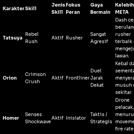
Jenis
Fokus
Gaya
Kelebi
Karakter
Skill
Skill
Peran
Bermain
META
Dash ce
berulan
Rebel
Sangat
rusher
Tatsuya
Aktif
Rusher
Rush
Agresif
terbaik
mengej
lawan.
Kebal d
Duel
sementa
Crimson
Orion
Aktif
Frontliner
Jarak
menyer
Crush
Dekat
musuh 
sekitar.
Drone
pelacak,
Senses
Taktis /
menuru
Homer
Aktif
Inisiator
Shockwave
Strategis
moveme
fire rat