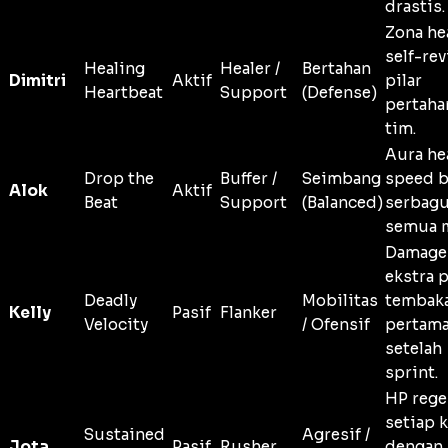
drastis.
Zona he
self-rev
Healing
Healer /
Bertahan
Dimitri
Aktif
pilar
Heartbeat
Support
(Defense)
pertaha
tim.
Aura he
Drop the
Buffer /
Seimbang
speed b
Alok
Aktif
Beat
Support
(Balanced)
serbagu
semua 
Damage
ekstra 
Deadly
Mobilitas
tembak
Kelly
Pasif
Flanker
Velocity
/ Ofensif
pertam
setelah
sprint.
HP rege
setiap k
Sustained
Agresif /
Jota
Pasif
Rusher
dengan