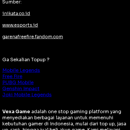
Sumber:
inikata.co.id
www.esports.id
garenafreefire.fandom.com
Ga Sekalian Topup ?
Mobile Legends
Free Fire
PUBG Mobile
Genshin Impact
Joki Mobile Legends
Vexa Game
adalah
one stop gaming platform
yang
menyediakan berbagai layanan untuk memenuhi
kebutuhan gamer di Indonesia, mulai dari top up, jasa
up-rank, hingga jual beli akun game. Kami melayani