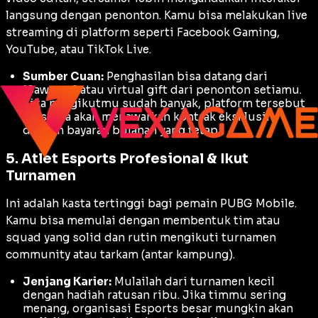
langsung dengan penonton. Kamu bisa melakukan
live
streaming
di platform seperti Facebook Gaming,
YouTube, atau TikTok Live.
Sumber Cuan:
Penghasilan bisa datang dari
"Saweran" atau
virtual gift
dari penonton setiamu.
Jika pengikutmu sudah banyak, platform tersebut
biasanya akan menawarkan kontrak eksklusif
dengan bayaran bulanan yang tetap.
5. Atlet Esports Profesional & Ikut
Turnamen
Ini adalah kasta tertinggi bagi pemain PUBG Mobile.
Kamu bisa memulai dengan membentuk tim atau
squad
yang solid dan rutin mengikuti turnamen
community
atau tarkam (antar kampung).
Jenjang Karier:
Mulailah dari turnamen kecil
dengan hadiah ratusan ribu. Jika timmu sering
menang, organisasi Esports besar mungkin akan