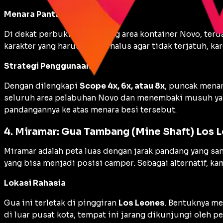
Menara Pantau Novo
Di dekat perbukitan belakang area kontainer Novo, terda
karakter yang harus sangat halus agar tidak terjatuh, 
Strategi Penggunaan
Dengan dilengkapi
Scope 4x, 6x, atau 8x
, puncak menar
seluruh area pelabuhan Novo dan menembaki musuh ya
pandangannya ke atas menara besi tersebut.
4. Miramar: Gua Tambang (Mine Shaft) Los 
Miramar adalah peta luas dengan jarak pandang yang san
yang bisa menjadi posisi
camper
. Sebagai alternatif, 
Lokasi Rahasia
Gua ini terletak di pinggiran
Los Leones
. Bentuknya m
di luar pusat kota, tempat ini jarang dikunjungi oleh pe