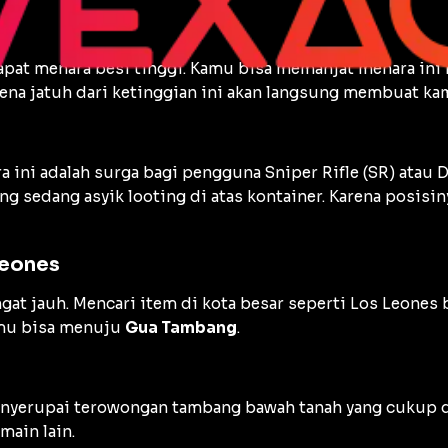
pat menara besi tinggi. Kamu bisa memanjat menara ini h
karena jatuh dari ketinggian ini akan langsung membuat k
a ini adalah surga bagi pengguna
Sniper Rifle
(SR) atau
D
ng sedang asyik
looting
di atas kontainer. Karena posisi
Leones
gat jauh. Mencari item di kota besar seperti Los Leones
kamu bisa menuju
Gua Tambang
.
enyerupai terowongan tambang bawah tanah yang cukup da
main lain.