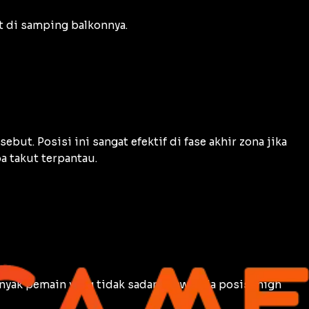
t di samping balkonnya.
t. Posisi ini sangat efektif di fase akhir zona jika
a takut terpantau.
anyak pemain yang tidak sadar bahwa ada posisi
high