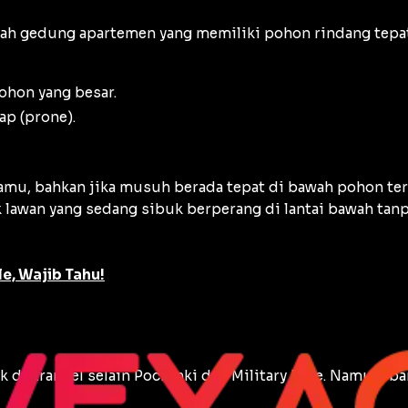
ilah gedung apartemen yang memiliki pohon rindang tepa
pohon yang besar.
ap (
prone
).
, bahkan jika musuh berada tepat di bawah pohon tersebu
 lawan yang sedang sibuk berperang di lantai bawah tanp
e, Wajib Tahu!
k di Erangel selain Pochinki dan Military Base. Namun, b