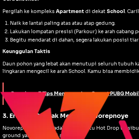
Pergilah ke kompleks
Apartment
di dekat
School
. Car
Naik ke lantai paling atas atau atap gedung.
Lakukan lompatan presisi (
Parkour
) ke arah cabang 
Begitu mendarat di dahan, segera lakukan posisi tiar
Keunggulan Taktis
Daun pohon yang lebat akan menutupi seluruh tubuh kamu
lingkaran mengecil ke arah School. Kamu bisa membidik
Baca juga:
7 Tips Menggunakan Granat PUBG Mobil
3. Erangel: Puncak Menara Novorepnoye
Novorepnoye (Novo) adalah salah satu
Hot Drop
tersibu
ground
yang mutlak di sini.