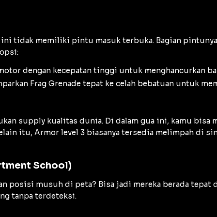
a ini tidak memiliki pintu masuk terbuka. Bagian pintuny
opsi:
otor dengan kecepatan tinggi untuk menghancurkan bar
emparkan
Frag Grenade
tepat ke celah bebatuan untuk me
pukan
supply
kualitas dunia. Di dalam gua ini, kamu bisa
Selain itu,
Armor
level 3 biasanya tersedia melimpah di sin
rtment School)
osisi musuh di peta? Bisa jadi mereka berada tepat di 
ing
tanpa terdeteksi.