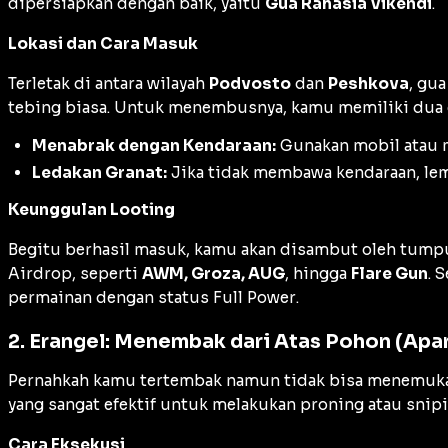
dipersiapkan dengan baik, yaitu
Gua Rahasia Vikendi
.
Lokasi dan Cara Masuk
Terletak di antara wilayah
Podvosto
dan
Peshkova
, gu
tebing biasa. Untuk menembusnya, kamu memiliki dua 
Menabrak dengan Kendaraan:
Gunakan mobil atau m
Ledakan Granat:
Jika tidak membawa kendaraan, l
Keunggulan Looting
Begitu berhasil masuk, kamu akan disambut oleh tum
Airdrop
, seperti
AWM, Groza, AUG
, hingga
Flare Gun
. 
permainan dengan status
Full Power
.
2. Erangel: Menembak dari Atas Pohon (Apa
Pernahkah kamu tertembak namun tidak bisa menemukan p
yang sangat efektif untuk melakukan
proning
atau
snip
Cara Eksekusi