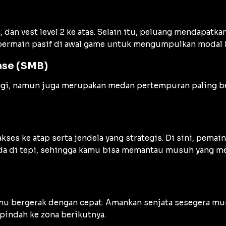
, dan
vest
level 2 ke atas. Selain itu, peluang mendapatka
g bermain pasif di awal game untuk mengumpulkan modal b
Base (SMB)
nggi, namun juga merupakan medan pertempuran paling ber
kses ke atap serta jendela yang strategis. Di sini, pema
ada di tepi, sehingga kamu bisa memantau musuh yang mel
amu bergerak dengan cepat. Amankan senjata sesegera m
indah ke zona berikutnya.