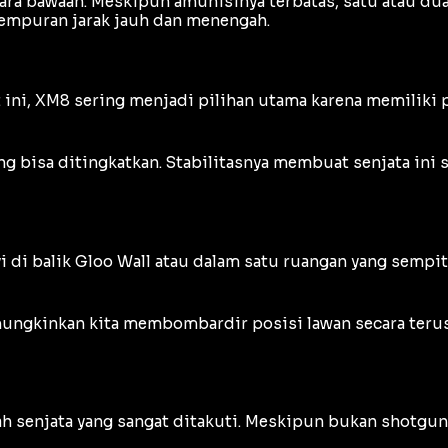
ara bawaan. Meskipun amunisinya terbatas, satu atau d
empuran jarak jauh dan menengah.
t ini, XM8 sering menjadi pilihan utama karena memiliki
g bisa ditingkatkan. Stabilitasnya membuat senjata in
 di balik
Gloo Wall
atau dalam satu ruangan yang sempit,
ngkinkan kita membombardir posisi lawan secara terus
lah senjata yang sangat ditakuti. Meskipun bukan shotgu