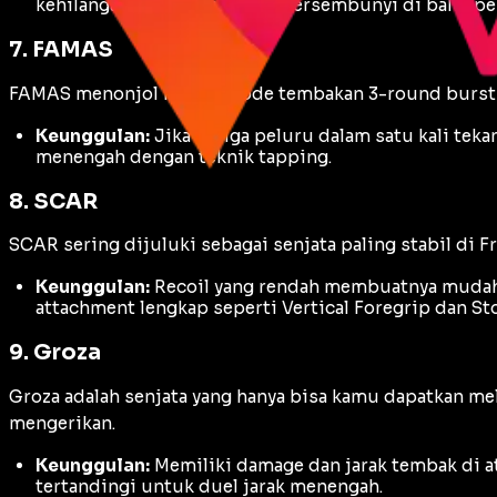
kehilangan HP meski sudah bersembunyi di balik pe
7. FAMAS
FAMAS menonjol karena mode tembakan
3-round burst
Keunggulan:
Jika ketiga peluru dalam satu kali tek
menengah dengan teknik
tapping
.
8. SCAR
SCAR sering dijuluki sebagai senjata paling stabil di Fr
Keunggulan:
Recoil
yang rendah membuatnya mudah 
attachment
lengkap seperti
Vertical Foregrip
dan
St
9. Groza
Groza adalah senjata yang hanya bisa kamu dapatkan me
mengerikan.
Keunggulan:
Memiliki
damage
dan jarak tembak di a
tertandingi untuk duel jarak menengah.