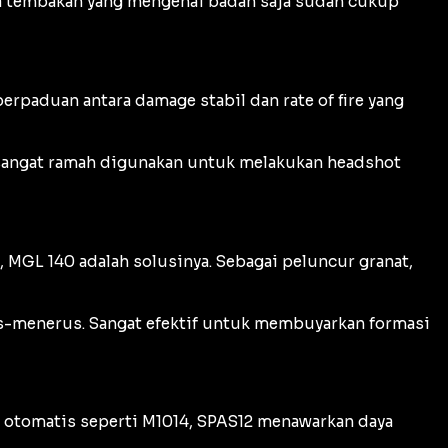
ua tembakan yang mengenai badan saja sudah cukup
 perpaduan antara
damage
stabil dan
rate of fire
yang
i sangat ramah digunakan untuk melakukan
headshot
 MGL 140 adalah solusinya. Sebagai peluncur granat,
-menerus. Sangat efektif untuk membuyarkan formasi
n otomatis seperti M1014, SPAS12 menawarkan daya