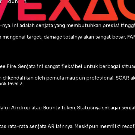
rlindungan.
-nya. Ini adalah senjata yang membutuhkan presisi tingg
an mengenai target,
damage
totalnya akan sangat besar. F
ee Fire. Senjata ini sangat fleksibel untuk berbagai situ
dikendalikan oleh pemula maupun profesional. SCAR ak
ock
level 3.
lalui
Airdrop
atau
Bounty Token
. Statusnya sebagai senj
tas rata-rata senjata AR lainnya. Meskipun memiliki
recoi