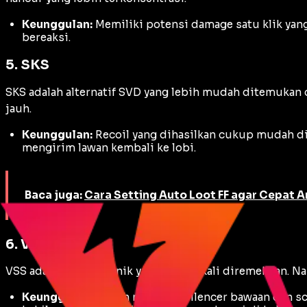
Keunggulan:
Memiliki potensi
damage
satu klik yan
bereaksi.
5. SKS
SKS adalah alternatif SVD yang lebih mudah ditemukan 
jauh.
Keunggulan:
Recoil
yang dihasilkan cukup mudah dik
mengirim lawan kembali ke lobi.
Baca juga:
Cara Setting Auto Loot FF agar Cepat A
6. VSS
VSS adalah senjata unik yang sering kali diremehkan. 
Keunggulan:
Sudah memiliki
silencer
bawaan dan
s