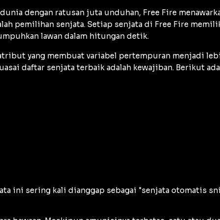
 dunia dengan ratusan juta unduhan, Free Fire menawarka
ah pemilihan senjata. Setiap senjata di Free Fire memili
mpuhkan lawan dalam hitungan detik.
 atribut yang membuat variabel pertempuran menjadi leb
asai daftar senjata terbaik adalah kewajiban. Berikut adal
jata ini sering kali dianggap sebagai "senjata otomatis s