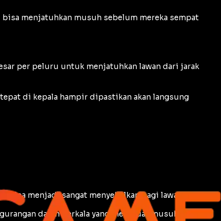
u bisa menjatuhkan musuh sebelum mereka sempat
sar per peluru untuk menjatuhkan lawan dari jarak
tepat di kepala hampir dipastikan akan langsung
SS bisa menjadi sangat menyebalkan bagi lawan.
pengurangan darah berkala yang membuat musuh terus