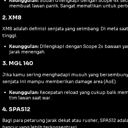
Keunggulan:
Sudah dilengkapi dengan
Scope 4x
sec
membuat lawan panik. Sangat mematikan untuk pert
2. XM8
XM8 adalah definisi senjata yang seimbang. Di meta saa
tinggi.
Keunggulan:
Dilengkapi dengan
Scope 2x
bawaan yan
jarak menengah.
3. MGL 140
Jika kamu sering menghadapi musuh yang bersembunyi
senjata ini mampu memberikan
damage
area (AoE).
Keunggulan:
Kecepatan
reload
yang cukup baik memu
tim lawan saat
war
.
4. SPAS12
Bagi para petarung jarak dekat atau
rusher
, SPAS12 ada
hancur yang lebih terkonsentrasi.