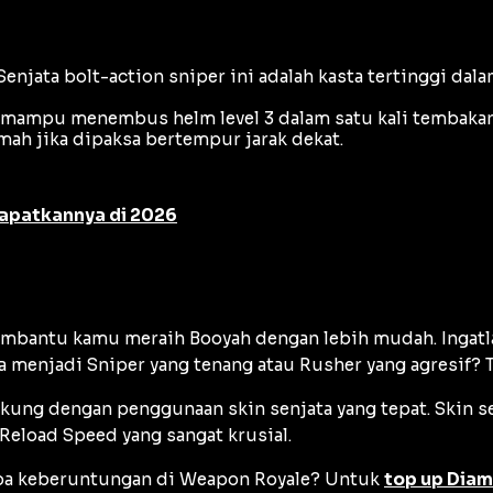
Senjata
bolt-action sniper
ini adalah kasta tertinggi dal
mampu menembus helm level 3 dalam satu kali tembakan 
mah jika dipaksa bertempur jarak dekat.
dapatkannya di 2026
a membantu kamu meraih Booyah dengan lebih mudah. Ingatl
ka menjadi
Sniper
yang tenang atau
Rusher
yang agresif? 
ng dengan penggunaan skin senjata yang tepat. Skin senj
Reload Speed
yang sangat krusial.
oba keberuntungan di
Weapon Royale
? Untuk
top up Diam