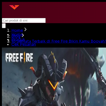
Home
Home
Blog
Produk
10 Senjata Terbaik di Free Fire Bikin Kamu Booyah!
Cek Pesanan
Artikel
Beli Akun
Jual Akun
Cari
Login
Home
Produk
Cek Pesanan
Artikel
Beli Akun
Jual Akun