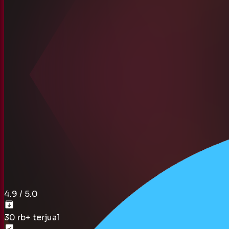
4.9
/ 5.0
30 rb
+ terjual