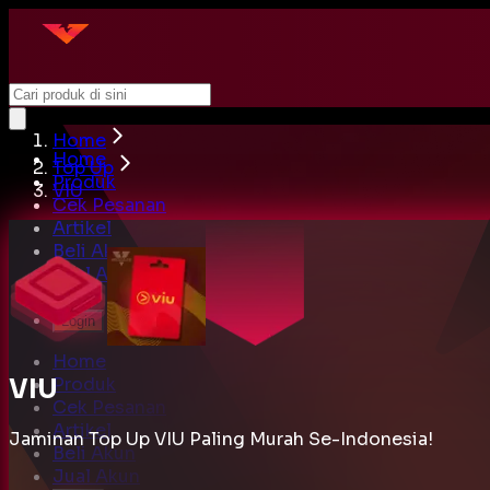
Home
Home
Top Up
Produk
VIU
Cek Pesanan
Artikel
Beli Akun
Jual Akun
Cari
Login
Home
VIU
Produk
Cek Pesanan
Artikel
Jaminan Top Up VIU Paling Murah Se-Indonesia!
Beli Akun
Jual Akun