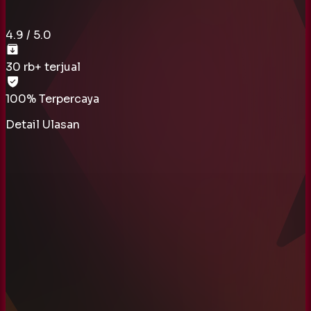
4.9
/ 5.0
30 rb
+ terjual
100% Terpercaya
Detail Ulasan