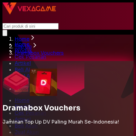
Home
Home
Top Up
Produk
Dramabox Vouchers
Cek Pesanan
Artikel
Beli Akun
Jual Akun
Cari
Login
Home
Dramabox Vouchers
Produk
Cek Pesanan
Artikel
Jaminan Top Up DV Paling Murah Se-Indonesia!
Beli Akun
Jual Akun