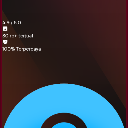
4.9
/ 5.0
30 rb
+ terjual
100% Terpercaya