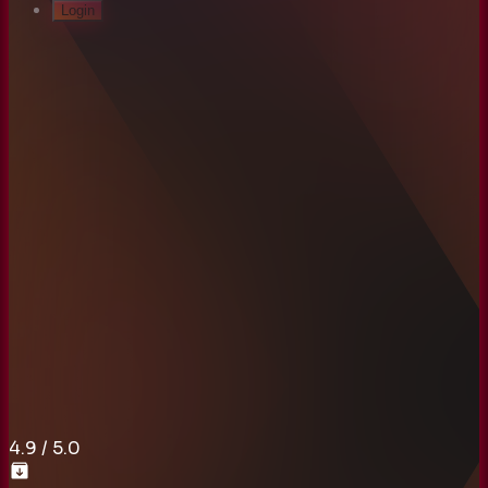
Login
4.9
/ 5.0