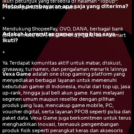
Ikuti petunjuk yang tersedia di halaman “Topup”.
Metode pembayaran apa saja yang diterima?
Prosesnya mudah dan otomatis
+
Mendukung ShopeePay, OVO, DANA, berbagai bank
Adakah komunitas gamer yang bisa saya
(BNI, Permata, BCA, BRI, Mandiri), QRIS, dan Alfamart
ikuti?
+
Ya. Terdapat komunitas aktif untuk mabar, diskusi,
giveaway, turnamen, dan pengalaman menarik lainnya
Vexa Game
adalah
one stop gaming platform
yang
menyediakan berbagai layanan untuk memenuhi
kebutuhan gamer di Indonesia, mulai dari top up, jasa
up-rank, hingga jual beli akun game. Kami melayani
segmen umum maupun reseller dengan pilihan
produk yang luas, mencakup game mobile, PC,
voucher digital, serta layanan PPOB seperti pulsa dan
paket data. Vexa Game juga berkomitmen untuk terus
menghadirkan inovasi, termasuk pengembangan
produk fisik seperti perangkat keras dan aksesoris