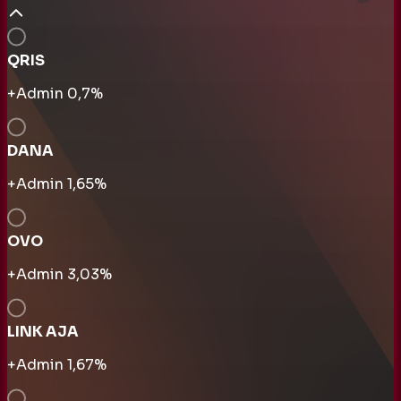
QRIS
+Admin
0,7
%
DANA
+Admin
1,65
%
OVO
+Admin
3,03
%
LINK AJA
+Admin
1,67
%