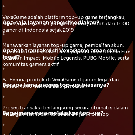
+
VexaGame adalah platform top-up game terjangkau,
Apa saja layanan yang disediakan?
cepat, dan aman, yang telah dipercaya lebih dari 1.000
gamer di Indonesia sejak 2019
+
Menawarkan layanan top-up game, pembelian akun,
Apakah transaksi di VexaGame aman dan
dan informasi seputar game populer seperti Free Fire,
legal?
Genshin Impact, Mobile Legends, PUBG Mobile, serta
komunitas gamers aktif
+
Ya. Semua produk di VexaGame dijamin legal dan
Berapa lama proses top-up biasanya?
bebas risiko banned atau peretasan
+
Proses transaksi berlangsung secara otomatis dalam
Bagaimana cara melakukan top-up?
hitungan menit dan tersedia 24 jam nonstop
+