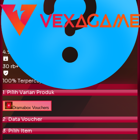
4.9
/ 5.0
30 rb
+ terjual
100% Terpercaya
1. Pilih Varian Produk
Dramabox Vouchers
2. Data Voucher
3. Pilih Item