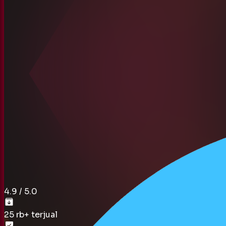
4.9
/ 5.0
25 rb
+ terjual