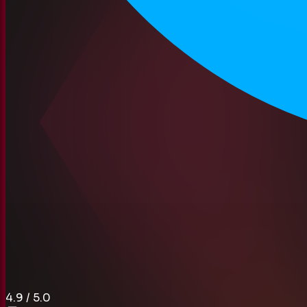
4.9
/ 5.0