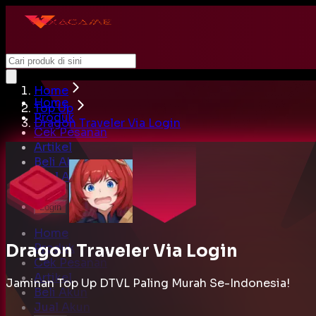
Home
Home
Top Up
Produk
Dragon Traveler Via Login
Cek Pesanan
Artikel
Beli Akun
Jual Akun
Cari
Login
Home
Dragon Traveler Via Login
Produk
Cek Pesanan
Artikel
Jaminan Top Up DTVL Paling Murah Se-Indonesia!
Beli Akun
Jual Akun