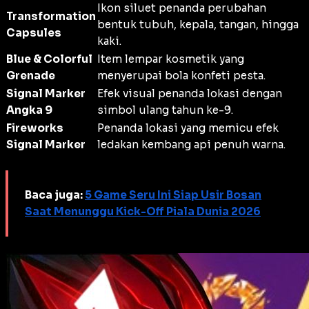
Ikon siluet penanda perubahan
Transformation
bentuk tubuh, kepala, tangan, hingga
Capsules
kaki.
Blue & Colorful
Item lempar kosmetik yang
Grenade
menyerupai bola konfeti pesta.
Signal Marker
Efek visual penanda lokasi dengan
Angka 9
simbol ulang tahun ke-9.
Fireworks
Penanda lokasi yang memicu efek
Signal Marker
ledakan kembang api penuh warna.
Baca juga:
5 Game Seru Ini Siap Usir Bosan
Saat Menunggu Kick-Off Piala Dunia 2026