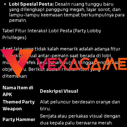
Lobi Spesial Pesta:
Desain ruang tunggu baru
yang dilengkapi panggung megah, layar sorot, dan
lampu-lampu keemasan tempat berkumpulnya para
pemain.
Tabel Fitur Interaksi Lobi Pesta (Party Lobby
Privileges)
Aset lain yang tidak kalah menarik adalah adanya fitur
interaksi visual antar-pemain saat berada di lobi,
mulai dari efek perubahan wujud hingga penggunaan
objek seru. Berikut adalah rincian item yang
ditemukan:
Nama Item di
Deskripsi Visual
APK
Themed Party
Alat peluncur berdesain oranye dan
Weapon
biru.
Senjata atau perkakas visual dengan
Party Hammer
dua kepala palu berwarna merah.