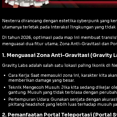
Nexterra dirancang dengan estetika
cyberpunk
yang ken
utamanya terletak pada interaksi lingkungan yang tidak
Di tahun 2026, optimasi pada map ini membuat transisi a
menguasai dua fitur utama; Zona Anti-Gravitasi dan Port
1. Menguasai Zona Anti-Gravitasi (Gravity L
Gravity Labs adalah salah satu lokasi paling ikonik di Nex
Cara Kerja: Saat memasuki zona ini, karakter kita aka
memberikan
damage
yang besar.
Teknik Mengecoh Musuh: Jika kita sedang dikejar ol
gantung. Musuh yang tidak terbiasa dengan perubahan
Pertempuran Udara: Gunakan senjata dengan akuras
pkitang
headshot
yang lebih luas terhadap musuh ya
2. Pemanfaatan Portal Teleportasi (Portal 