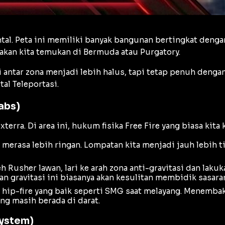
tal. Peta ini memiliki banyak bangunan bertingkat dengan
 akan kita temukan di Bermuda atau Purgatory.
ntar zona menjadi lebih halus, tapi tetap penuh dengan j
al Teleportasi.
abs)
terra. Di area ini, hukum fisika Free Fire yang biasa kita 
n merasa lebih ringan. Lompatan kita menjadi jauh lebih t
eh
Rusher
lawan, lari ke arah zona anti-gravitasi dan la
 gravitasi ini biasanya akan kesulitan membidik sasara
i
hip-fire
yang baik seperti SMG saat melayang. Menembak
ng masih berada di darat.
System)