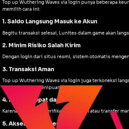
Top up Wuthering Waves via login punya beberapa keung
memilih cara ini:
1. Saldo Langsung Masuk ke Akun
Begitu transaksi selesai, Lunites dalam game akan lan
2. Minim Risiko Salah Kirim
Dengan login dari situs resmi, sistem otomatis mengen
3. Transaksi Aman
Top up Wuthering Waves via login juga terkoneksi lan
kebocoran atau penipuan dari pihak ketiga.
4. Proses Cepat dan Praktis
Karena tidak perlu verifikasi tambahan atau transfer ma
5. Akses Promo Resmi