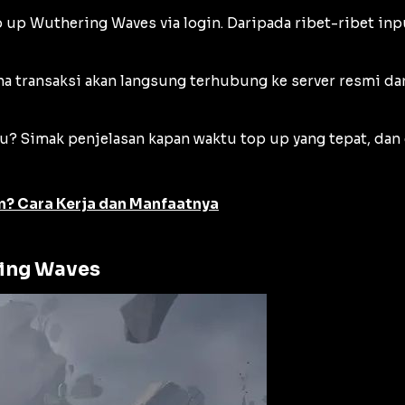
p up Wuthering Waves via login. Daripada ribet-ribet inp
ena transaksi akan langsung terhubung ke server resmi dar
u? Simak penjelasan kapan waktu top up yang tepat, dan 
gin? Cara Kerja dan Manfaatnya
ring Waves