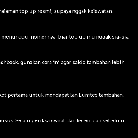
alaman top up resmi, supaya nggak kelewatan.
lah menunggu momennya, biar top up mu nggak sia-sia.
shback, gunakan cara ini agar saldo tambahan lebih
aket pertama untuk mendapatkan Lunites tambahan.
usus. Selalu periksa syarat dan ketentuan sebelum