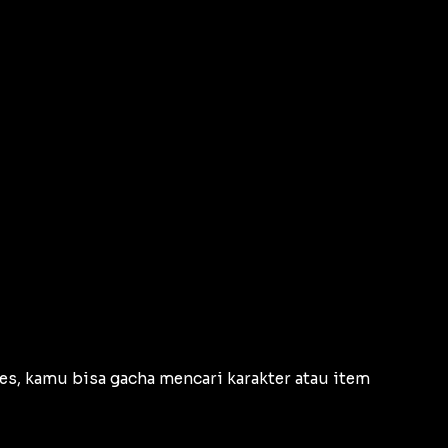
es, kamu bisa gacha mencari karakter atau item