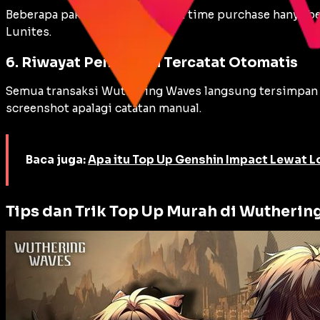
Beberapa paket bonus atau first time purchase hanya be
Lunites.
6. Riwayat Pembelian Tercatat Otomatis
Semua transaksi Wuthering Waves langsung tersimpan d
screenshot apalagi catatan manual.
Baca juga:
Apa itu Top Up Genshin Impact Lewat L
Tips dan Trik Top Up Murah di Wutherin