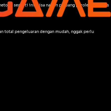
metode seperti ini, bisa naikin peluang perolehan bonus
n total pengeluaran dengan mudah, nggak perlu