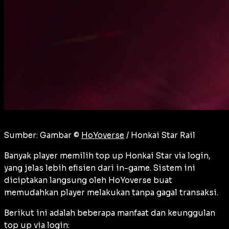
Sumber: Gambar ©
HoYoverse
/ Honkai Star Rail
Banyak player memilih top up Honkai Star via login,
yang jelas lebih efisien dari in-game. Sistem ini
diciptakan langsung oleh HoYoverse buat
memudahkan player melakukan tanpa gagal transaksi.
Berikut ini adalah beberapa manfaat dan keunggulan
top up via login: