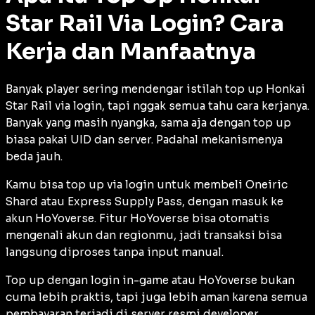
Star Rail Via Login? Cara
Kerja dan Manfaatnya
Banyak player sering mendengar istilah top up Honkai
Star Rail via login, tapi nggak semua tahu cara kerjanya.
Banyak yang masih nyangka, sama aja dengan top up
biasa pakai UID dan server. Padahal mekanismenya
beda jauh.
Kamu bisa top up via login untuk membeli Oneiric
Shard atau Express Supply Pass, dengan masuk ke
akun HoYoverse. Fitur HoYoverse bisa otomatis
mengenali akun dan regionmu, jadi transaksi bisa
langsung diproses tanpa input manual.
Top up dengan login in-game atau HoYoverse bukan
cuma lebih praktis, tapi juga lebih aman karena semua
pembayaran terjadi di server resmi developer.