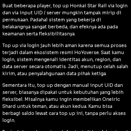
Buat beberapa player, top up Honkai Star Rail via login
dan via input UID / server mungkin tampak mirip di
permukaan. Padahal sistem yang bekerja di
belakangnya sangat berbeda, dan efeknya ada pada
keamanan serta fleksibilitasnya.
Top up via login jauh lebih aman karena semua proses
terjadi dalam ekosistem resmi HoYoverse. Saat kamu
login, sistem mengenali identitas akun, region, dan
data server secara otomatis. Jadi, menutup celah salah
kirim, atau penyalahgunaan data pihak ketiga.
Sementara itu, top up dengan manual input UID dan
server, biasanya dipakai untuk kebutuhan yang lebih
fleksibel. Misalnya kamu ingin membelikan Oneiric
Shard untuk teman, atau akun kedua. Kamu bisa
berbagi saldo lewat cara top up ini, tanpa perlu akses
login.