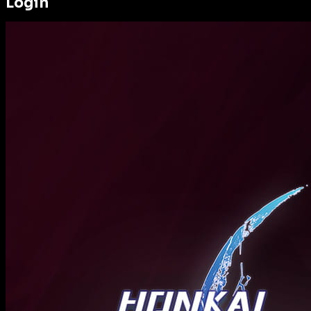
Login