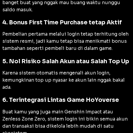
banget buat yang nggak mau buang waktu nunggu
saldo masuk.
4. Bonus First Time Purchase tetap Aktif
Pembelian pertama melalui login tetap terhitung oleh
sistem resmi, jadi kamu tetap bisa menikmati bonus
tambahan seperti pembeli baru di dalam game.
5. Nol Risiko Salah Akun atau Salah Top Up
Karena sistem otomatis mengenali akun login,
kemungkinan top up nyasar ke akun lain nggak bakal
ada.
6. Terintegrasi Lintas Game HoYoverse
Buat kamu yang juga main Genshin Impact atau
Zenless Zone Zero, sistem login ini bikin semua akun
dan transaksi bisa dikelola lebih mudah di satu