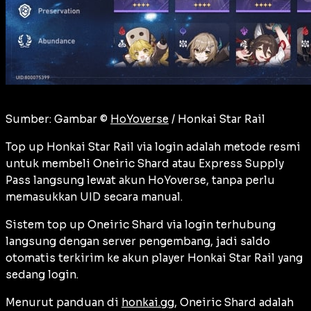
Sumber: Gambar ©
HoYoverse
/ Honkai Star Rail
Top up Honkai Star Rail via login adalah metode resmi
untuk membeli Oneiric Shard atau Express Supply
Pass langsung lewat akun HoYoverse, tanpa perlu
memasukkan UID secara manual.
Sistem top up Oneiric Shard via login terhubung
langsung dengan server pengembang, jadi saldo
otomatis terkirim ke akun player Honkai Star Rail yang
sedang login.
Menurut panduan di
honkai.gg
, Oneiric Shard adalah