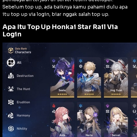
Sebelum top up, ada baiknya kamu pahami dulu apa
itu top up via login, biar nggak salah top up.
Apa Itu Top Up Honkai Star Rail Via
Login