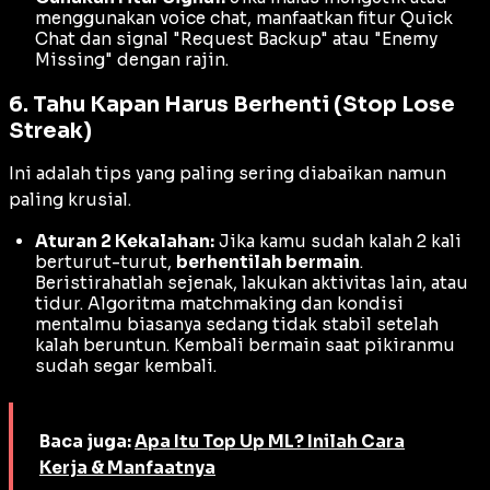
menggunakan
voice chat
, manfaatkan fitur
Quick
Chat
dan signal "Request Backup" atau "Enemy
Missing" dengan rajin.
6. Tahu Kapan Harus Berhenti (Stop Lose
Streak)
Ini adalah tips yang paling sering diabaikan namun
paling krusial.
Aturan 2 Kekalahan:
Jika kamu sudah kalah 2 kali
berturut-turut,
berhentilah bermain
.
Beristirahatlah sejenak, lakukan aktivitas lain, atau
tidur. Algoritma
matchmaking
dan kondisi
mentalmu biasanya sedang tidak stabil setelah
kalah beruntun. Kembali bermain saat pikiranmu
sudah segar kembali.
Baca juga:
Apa Itu Top Up ML? Inilah Cara
Kerja & Manfaatnya