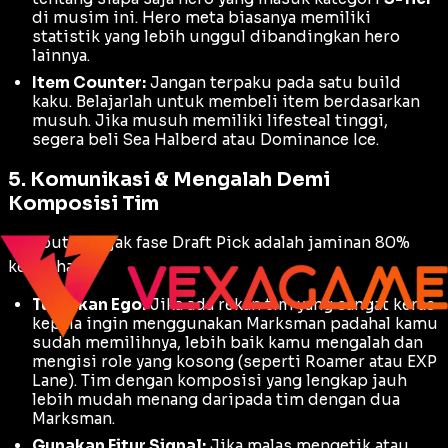
di musim ini. Hero meta biasanya memiliki
statistik yang lebih unggul dibandingkan hero
lainnya.
Item Counter:
Jangan terpaku pada satu
build
kaku. Belajarlah untuk membeli item berdasarkan
musuh. Jika musuh memiliki
lifesteal
tinggi,
segera beli
Sea Halberd
atau
Dominance Ice
.
5. Komunikasi & Mengalah Demi
Komposisi Tim
Keributan sejak fase
Draft Pick
adalah jaminan 80%
kekalahan.
Turunkan Ego:
Jika ada rekan tim yang sangat keras
kepala ingin menggunakan
Marksman
padahal kamu
sudah memilihnya, lebih baik kamu mengalah dan
mengisi role yang kosong (seperti
Roamer
atau
EXP
Lane
). Tim dengan komposisi yang lengkap jauh
lebih mudah menang daripada tim dengan dua
Marksman
.
Gunakan Fitur Signal:
Jika malas mengetik atau