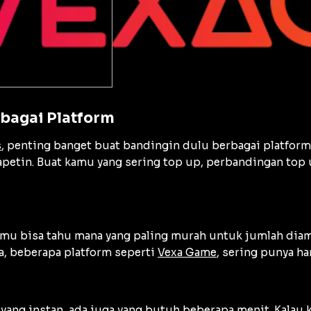
bagai Platform
s
, penting banget buat bandingin dulu berbagai platform 
petin. Buat kamu yang sering top up, perbandingan top 
u bisa tahu mana yang paling murah untuk jumlah diamon
a, beberapa platform seperti
Vexa Game
, sering punya h
ang instan, ada juga yang butuh beberapa menit. Kalau