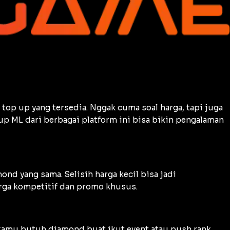
top up yang tersedia. Nggak cuma soal harga, tapi juga
up ML dari berbagai platform ini bisa bikin pengalaman
d yang sama. Selisih harga kecil bisa jadi
arga kompetitif dan promo khusus.
 kamu butuh diamond buat ikut event atau push rank,