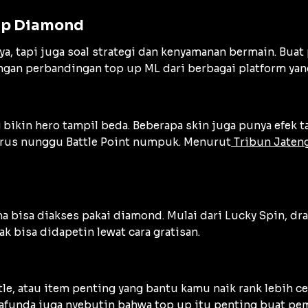
Up Diamond
ya, tapi juga soal strategi dan kenyamanan bermain. Bu
gan perbandingan top up ML dari berbagai platform yang
 bikin hero tampil beda. Beberapa skin juga punya efek ta
 harus nunggu Battle Point numpuk. Menurut
Tribun Jaten
a bisa diakses pakai diamond. Mulai dari Lucky Spin, dr
k bisa didapetin lewat cara gratisan.
le, atau item penting yang bantu kamu naik rank lebih c
afunda
juga nyebutin bahwa top up itu penting buat pem