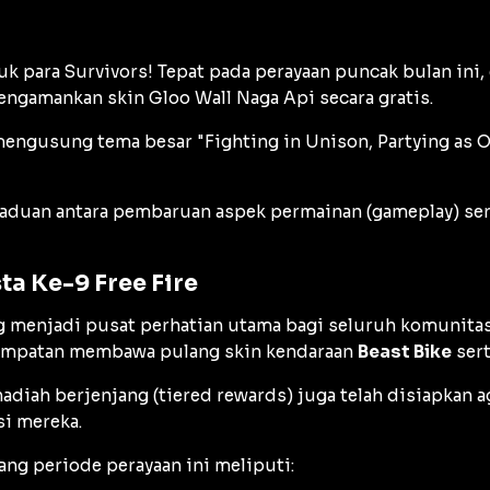
tuk para
Survivors
! Tepat pada perayaan puncak bulan ini,
amankan skin Gloo Wall Naga Api secara gratis.
mengusung tema besar
"Fighting in Unison, Partying as 
paduan antara pembaruan aspek permainan (
gameplay
) s
ta Ke-9 Free Fire
ung menjadi pusat perhatian utama bagi seluruh komunit
sempatan membawa pulang skin kendaraan
Beast Bike
sert
hadiah berjenjang (
tiered rewards
) juga telah disiapkan
i mereka.
ang periode perayaan ini meliputi: