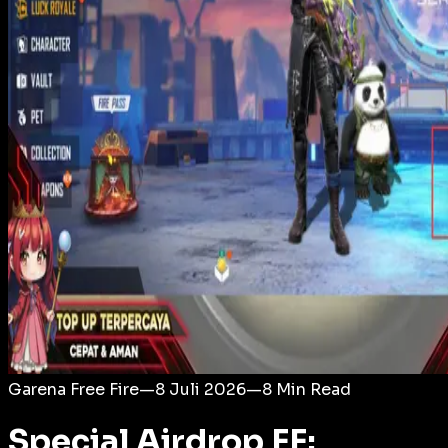
Login
Garena Free Fire
—
8 Juli 2026
—
8
Min Read
Special Airdrop FF: