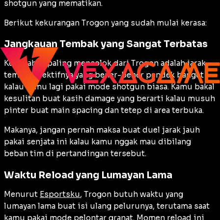
shotgun yang mematikan.
Berikut kekurangan Trogon yang sudah mulai kerasa:
Jangkauan Tembak yang Sangat Terbatas
Kelemahan paling mencolok dari Trogon adalah jarak
tembak efektifnya yang bener-bener pendek banget
kalau kamu lagi pakai mode shotgun biasa. Kamu bakal
kesulitan buat kasih damage yang berarti kalau musuh
pinter buat main spacing dan tetep di area terbuka.
Makanya, jangan pernah maksa buat duel jarak jauh
pakai senjata ini kalau kamu nggak mau dibilang
beban tim di pertandingan tersebut.
Waktu Reload yang Lumayan Lama
Menurut
Esportsku
, Trogon butuh waktu yang
lumayan lama buat isi ulang pelurunya, terutama saat
kamu pakai mode pelontar granat. Momen reload ini