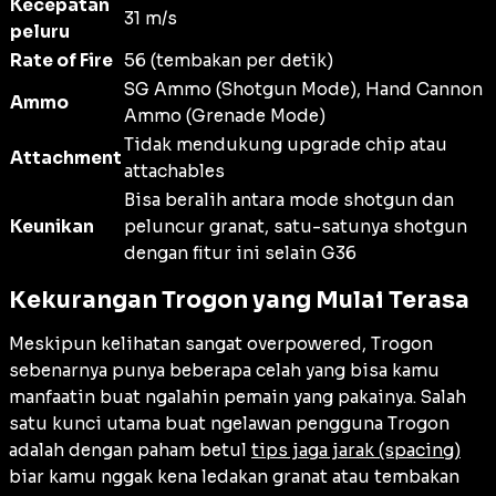
Kecepatan
31 m/s
peluru
Rate of Fire
56 (tembakan per detik)
SG Ammo (Shotgun Mode), Hand Cannon
Ammo
Ammo (Grenade Mode)
Tidak mendukung upgrade chip atau
Attachment
attachables
Bisa beralih antara mode shotgun dan
Keunikan
peluncur granat, satu-satunya shotgun
dengan fitur ini selain G36
Kekurangan Trogon yang Mulai Terasa
Meskipun kelihatan sangat overpowered, Trogon
sebenarnya punya beberapa celah yang bisa kamu
manfaatin buat ngalahin pemain yang pakainya. Salah
satu kunci utama buat ngelawan pengguna Trogon
adalah dengan paham betul
tips jaga jarak (spacing)
biar kamu nggak kena ledakan granat atau tembakan