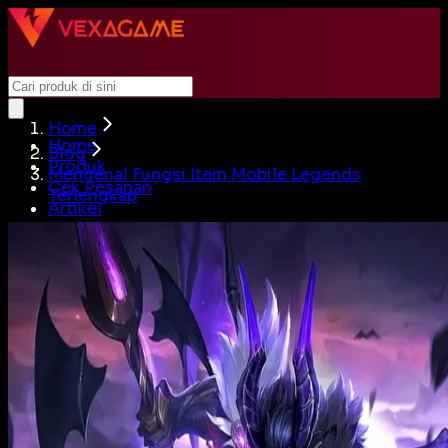
Home
Home
Blog
Produk
Mengenal Fungsi Item Mobile Legends
Cek Pesanan
Terlengkap
Artikel
Beli Akun
Jual Akun
Cari
Login
Home
Produk
Cek Pesanan
Artikel
Beli Akun
Jual Akun