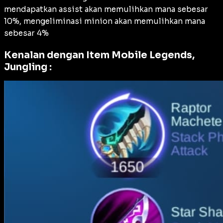
mendapatkan assist akan memulihkan mana sebesar
10%, mengeliminasi minion akan memulihkan mana
sebesar 4%
Kenalan dengan Item Mobile Legends,
Jungling :