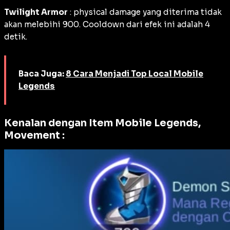
Twilight Armor
: physical damage yang diterima tidak
akan melebihi 900. Cooldown dari efek ini adalah 4
detik.
Baca Juga:
8 Cara Menjadi Top Local Mobile
Legends
Kenalan dengan Item Mobile Legends,
Movement :