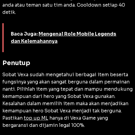
anda atau teman satu tim anda. Cooldown setiap 40
detik.
Baca Juga:
Mengenal Role Mobile Legends
dan Kelemahannya
Penutup
Sobat Vexa sudah mengetahui berbagai item beserta
fungsinya yang akan sangat berguna dalam permainan
nanti. Pilihlah item yang tepat dan mampu mendukung
kemampuan dari hero yang Sobat Vexa gunakan.
Kesalahan dalam memilih item maka akan menjadikan
kemampuan hero Sobat Vexa menjadi tak berguna.
Pastikan
top up ML
hanya di Vexa Game yang
bergaransi dan dijamin legal 100%.