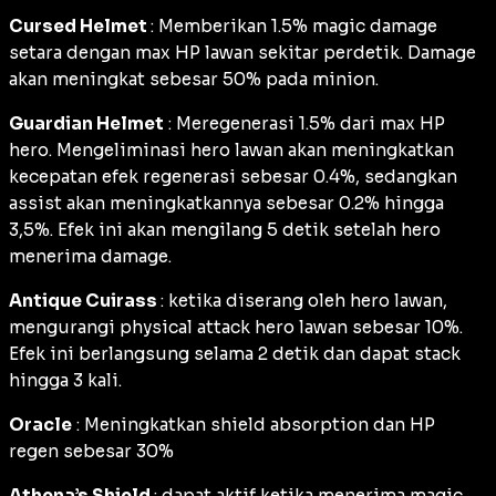
Cursed Helmet
: Memberikan 1.5% magic damage
setara dengan max HP lawan sekitar perdetik. Damage
akan meningkat sebesar 50% pada minion.
Guardian Helmet
: Meregenerasi 1.5% dari max HP
hero. Mengeliminasi hero lawan akan meningkatkan
kecepatan efek regenerasi sebesar 0.4%, sedangkan
assist akan meningkatkannya sebesar 0.2% hingga
3,5%. Efek ini akan mengilang 5 detik setelah hero
menerima damage.
Antique Cuirass
: ketika diserang oleh hero lawan,
mengurangi physical attack hero lawan sebesar 10%.
Efek ini berlangsung selama 2 detik dan dapat stack
hingga 3 kali.
Oracle
: Meningkatkan shield absorption dan HP
regen sebesar 30%
Athena’s Shield
: dapat aktif ketika menerima magic