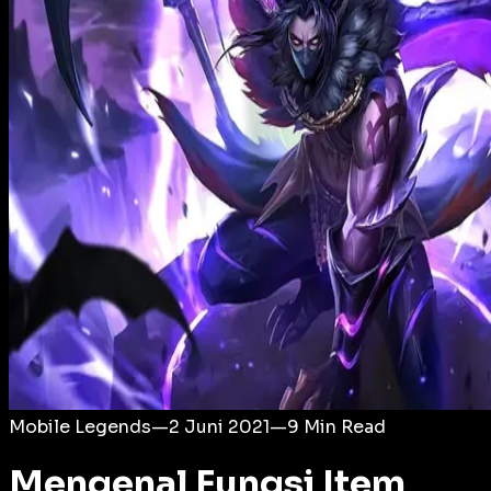
Login
Mobile Legends
—
2 Juni 2021
—
9
Min Read
Mengenal Fungsi Item