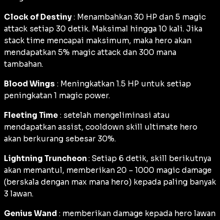
Clock of Destiny
: Menambahkan 30 HP dan 5 magic
attack setiap 30 detik. Maksimal hingga 10 kali. Jika
stack time mencapai maksimum, maka hero akan
mendapatkan 5% magic attack dan 300 mana
tambahan.
Blood Wings
: Meningkatkan 1.5 HP untuk setiap
peningkatan 1 magic power.
Fleeting Time
: setelah mengeliminasi atau
mendapatkan assist, cooldown skill ultimate hero
akan berkurang sebesar 30%.
Lightning Truncheon
: Setiap 6 detik, skill berikutnya
akan memantul, memberikan 20 – 1000 magic damage
(berskala dengan max mana hero) kepada paling banyak
3 lawan.
Genius Wand
: memberikan damage kepada hero lawan