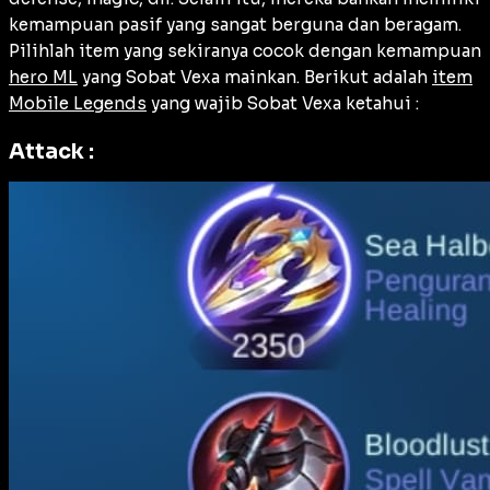
kemampuan pasif yang sangat berguna dan beragam.
Pilihlah item yang sekiranya cocok dengan kemampuan
hero ML
yang Sobat Vexa mainkan. Berikut adalah
item
Mobile Legends
yang wajib Sobat Vexa ketahui :
Attack :