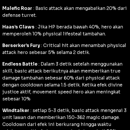
Malefic Roar
: Basic attack akan mengabaikan 20% dari
defense turret.
Haas’s Claws
: Jika HP berada bawah 40%, hero akan
memperoleh 10% physical lifesteal tambahan.
Berserker’s Fury
: Critical hit akan menambah physical
attack hero sebesar 5% selama 2 detik.
Endless Battle
: Dalam 3 detik setelah menggunakan
skill, basic attack berikutnya akan memberikan true
damage tambahan sebesar 60% dari physical attack
dengan cooldown selama 1.5 detik. Ketika efek divine
justice aktif, movement speed hero akan meningkat
sebesar 10%
Windtalker
: setiap 5-3 detik, basic attack mengenai 3
unit lawan dan memberikan 150-362 magic damage.
Cooldown dari efek ini berkurang hingga waktu