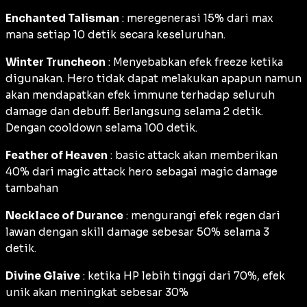
Enchanted Talisman
: meregenerasi 15% dari max
mana setiap 10 detik secara keseluruhan.
Winter Truncheon
: Menyebabkan efek freeze ketika
digunakan. Hero tidak dapat melakukan apapun namun
akan mendapatkan efek immune terhadap seluruh
damage dan debuff. Berlangsung selama 2 detik.
Dengan cooldown selama 100 detik.
Feather of Heaven
: basic attack akan memberikan
40% dari magic attack hero sebagai magic damage
tambahan
Necklace of Durance
: mengurangi efek regen dari
lawan dengan skill damage sebesar 50% selama 3
detik.
Divine Glaive
: ketika HP lebih tinggi dari 70%, efek
unik akan meningkat sebesar 30%