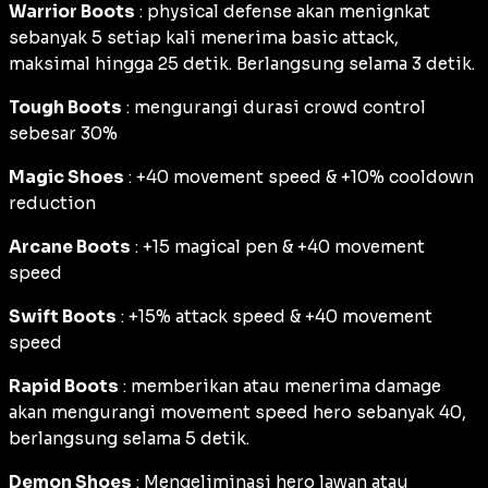
Warrior Boots
: physical defense akan menignkat
sebanyak 5 setiap kali menerima basic attack,
maksimal hingga 25 detik. Berlangsung selama 3 detik.
Tough Boots
: mengurangi durasi crowd control
sebesar 30%
Magic Shoes
: +40 movement speed & +10% cooldown
reduction
Arcane Boots
: +15 magical pen & +40 movement
speed
Swift Boots
: +15% attack speed & +40 movement
speed
Rapid Boots
: memberikan atau menerima damage
akan mengurangi movement speed hero sebanyak 40,
berlangsung selama 5 detik.
Demon Shoes
: Mengeliminasi hero lawan atau