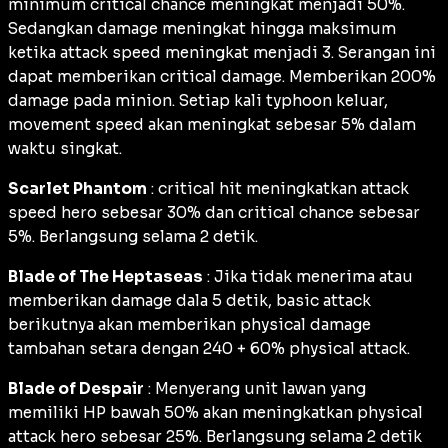
minimum critical chance meningkat menjadi 50%.
Sedangkan damage meningkat hingga maksimum
ketika attack speed meningkat menjadi 3. Serangan ini
dapat memberikan critical damage. Memberikan 200%
damage pada minion. Setiap kali typhoon keluar,
movement speed akan meningkat sebesar 5% dalam
waktu singkat.
Scarlet Phantom
: critical hit meningkatkan attack
speed hero sebesar 30% dan critical chance sebesar
5%. Berlangsung selama 2 detik.
Blade of The Heptaseas
: Jika tidak menerima atau
memberikan damage dala 5 detik, basic attack
berikutnya akan memberikan physical damage
tambahan setara dengan 240 + 60% physical attack.
Blade of Despair
: Menyerang unit lawan yang
memiliki HP bawah 50% akan meningkatkan physical
attack hero sebesar 25%. Berlangsung selama 2 detik