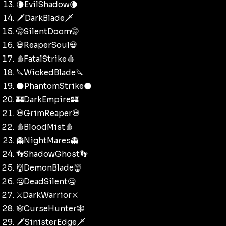
🌘EvilShadow🌘
🗡️DarkBlade🗡️
🤫SilentDoom🤫
💀ReaperSoul💀
🩸FatalStrike🩸
🔪WickedBlade🔪
🌑PhantomStrike🌑
🏰DarkEmpire🏰
💀GrimReaper💀
🩸BloodMist🩸
👻NightMares👻
👣ShadowGhost👣
👹DemonBlade👹
🤐DeadSilent🤐
⚔️DarkWarrior⚔️
🕸️CurseHunter🕸️
🗡️SinisterEdge🗡️