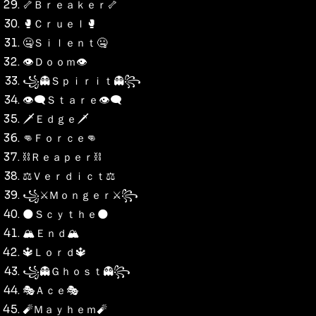
🦴Ｂｒｅａｋｅｒ🦴
🥊Ｃｒｕｅｌ🥊
🤐Ｓｉｌｅｎｔ🤐
👁️Ｄｏｏｍ👁️
꧁👻Ｓｐｉｒｉｔ👻꧂
👁️‍🗨️Ｓｔａｒｅ👁️‍🗨️
🗡️Ｅｄｇｅ🗡️
👊Ｆｏｒｃｅ👊
⛓️Ｒｅａｐｅｒ⛓️
⚖️Ｖｅｒｄｉｃｔ⚖️
꧁⚔️Ｍｏｎｇｅｒ⚔️꧂
🌑Ｓｃｙｔｈｅ🌑
🏔️Ｅｎｄ🏔️
🔱Ｌｏｒｄ🔱
꧁👻Ｇｈｏｓｔ👻꧂
🎭Ａｃｅ🎭
🧨Ｍａｙｈｅｍ🧨