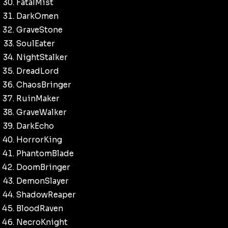
FatalMist
DarkOmen
GraveStone
SoulEater
NightStalker
DreadLord
ChaosBringer
RuinMaker
GraveWalker
DarkEcho
HorrorKing
PhantomBlade
DoomBringer
DemonSlayer
ShadowReaper
BloodRaven
NecroKnight