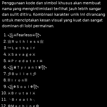
Penggunaan kode dan simbol khusus akan membuat
nama yang mengintimidasi terlihat jauh lebih sangar
dan sulit ditiru. Kombinasi karakter unik ini dirancang
untuk menciptakan kesan visual yang kuat dan sangat
dominan di lobi permainan.
꧁☠︎︎Fearless☠︎︎꧂
亗Ｒｕｔｈｌｅｓｓ亗
ᴳᵒᵈＬｅｔｈａｌ⚡
⚔️Ｓａｖａｇｅ⚔️
☠︎︎Ｐｒｅｄａｔｏｒ☠︎︎
꧁♛Ｔｙｒａｎｔ♛꧂
彡Ｂｕｌｌｅｔ彡
⛓️Ｉｒｏｎ⛓️
꧁☬Ｓｏｕｌ☬꧂
⚔️Ｂｒｕｔａｌ⚔️
╰Ｂｒｅａｔｈ╮
⚙️Ｍａｃｈｉｎｅ⚙️