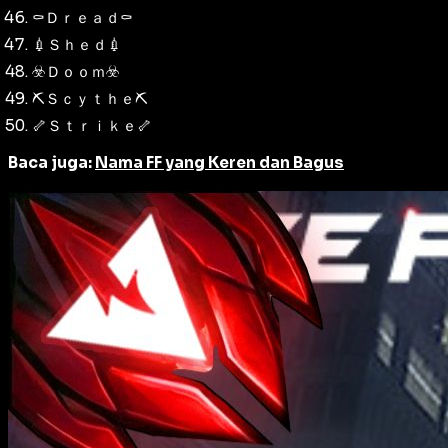
⚰️Ｄｒｅａｄ⚰️
💉Ｓｈｅｄ💉
☣️Ｄｏｏｍ☣️
⛏️Ｓｃｙｔｈｅ⛏️
🦴Ｓｔｒｉｋｅ🦴
Baca juga:
Nama FF yang Keren dan Bagus