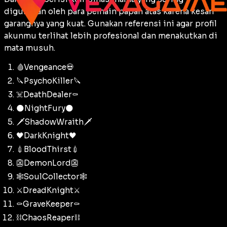
digunakan oleh para pemain papan atas karena kesan
garangnya yang kuat. Gunakan referensi ini agar profil
akunmu terlihat lebih profesional dan menakutkan di
mata musuh.
🩸Vengeance💀
🔪PsychoKiller🔪
☠️DeathDealer⚰️
🌑NightFury🌑
🗡️ShadowWraith🗡️
🖤DarkKnight🖤
💉BloodThirst💉
👺DemonLord👺
🕸️SoulCollector🕸️
⚔️DreadKnight⚔️
⚰️GraveKeeper⚰️
⛓️ChaosReaper⛓️