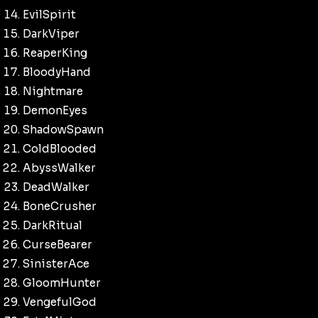
EvilSpirit
DarkViper
ReaperKing
BloodyHand
Nightmare
DemonEyes
ShadowSpawn
ColdBlooded
AbyssWalker
DeadWalker
BoneCrusher
DarkRitual
CurseBearer
SinisterAce
GloomHunter
VengefulGod