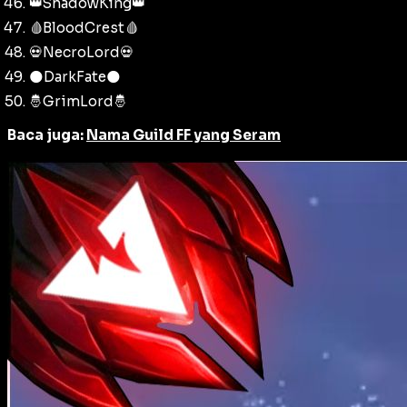
👑ShadowKing👑
🩸BloodCrest🩸
💀NecroLord💀
🌑DarkFate🌑
🤴GrimLord🤴
Baca juga:
Nama Guild FF yang Seram