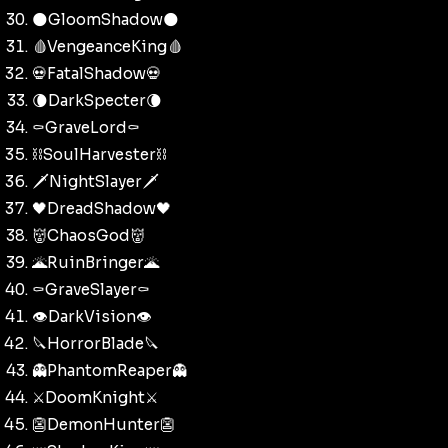
🌑GloomShadow🌑
🩸VengeanceKing🩸
💀FatalShadow💀
🌘DarkSpecter🌘
⚰️GraveLord⚰️
⛓️SoulHarvester⛓️
🗡️NightSlayer🗡️
🖤DreadShadow🖤
👹ChaosGod👹
🌋RuinBringer🌋
⚰️GraveSlayer⚰️
👁️DarkVision👁️
🔪HorrorBlade🔪
👻PhantomReaper👻
⚔️DoomKnight⚔️
👺DemonHunter👺