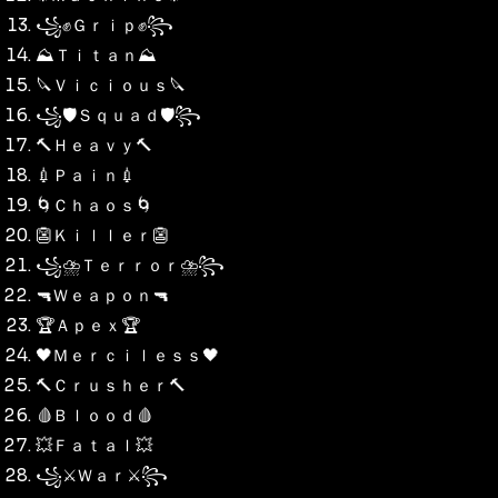
꧁✊Ｇｒｉｐ✊꧂
⛰️Ｔｉｔａｎ⛰️
🔪Ｖｉｃｉｏｕｓ🔪
꧁🛡️Ｓｑｕａｄ🛡️꧂
🔨Ｈｅａｖｙ🔨
💉Ｐａｉｎ💉
🌀Ｃｈａｏｓ🌀
👺Ｋｉｌｌｅｒ👺
꧁⛈️Ｔｅｒｒｏｒ⛈️꧂
🔫Ｗｅａｐｏｎ🔫
🏆Ａｐｅｘ🏆
🖤Ｍｅｒｃｉｌｅｓｓ🖤
🔨Ｃｒｕｓｈｅｒ🔨
🩸Ｂｌｏｏｄ🩸
💥Ｆａｔａｌ💥
꧁⚔️Ｗａｒ⚔️꧂