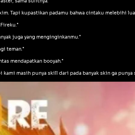
ster, sama sulitnya."
m. Tapi kupastikan padamu bahwa cintaku melebihi luas 
Fireku."
 banyak juga yang menginginkanmu."
gi teman."
ntas mendapatkan booyah."
 kami masih punya skill dari pada banyak skin ga punya s