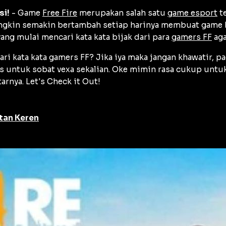
si!
- Game
Free Fire
merupakan salah satu
game esport
te
ngkin semakin bertambah setiap harinya membuat game b
ang mulai mencari kata kata bijak dari para
gamers FF
aga
cari kata kata gamers FF? Jika iya maka jangan khawatir,
us untuk sobat vexa sekalian. Oke mimin rasa cukup untu
arnya. Let's Check it Out!
atan Keren