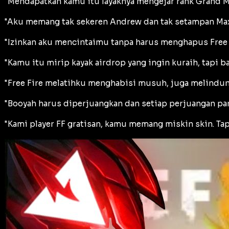
"Mendapatkan kamu itu layaknya mengejar rank Grand Ma
"Aku memang tak sekeren Andrew dan tak setampan Maxi
"Izinkan aku mencintaimu tanpa harus menghapus Free 
"Kamu itu mirip kayak airdrop yang ingin kuraih, tapi
"Free Fire melatihku menghabisi musuh, juga melindun
"Booyah harus diperjuangkan dan setiap perjuangan pa
"Kami player FF gratisan, kamu memang miskin skin. Tapi