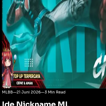
Login
MLBB
—
21 Juni 2026
—
3
Min Read
Ide Nickname ML