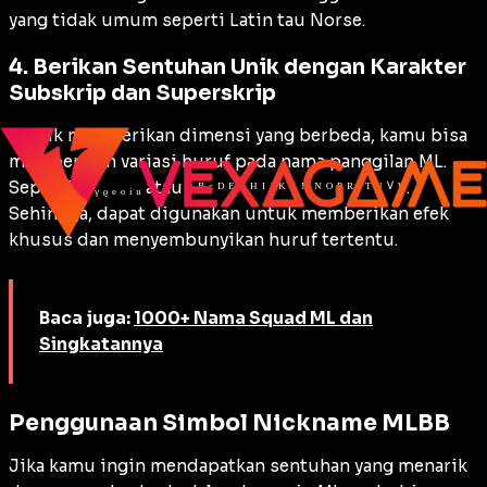
yang tidak umum seperti Latin tau Norse.
4. Berikan Sentuhan Unik dengan Karakter
Subskrip dan Superskrip
Untuk memberikan dimensi yang berbeda, kamu bisa
memberikan variasi huruf pada nama panggilan ML.
Seperti ₐ ᵦ ᵧ ᵨ ₑ ₒ ᵢ ᵤ atau ᴬ ᴮ ᶜ ᴰ ᴱ ᴳ ᴴ ᴵ ᴶ ᴷ ᴸ ᴹ ᴺ ᴼ ᴾ ᴿ ˢ ᵀ ᵁ ⱽ ᵂ.
Sehingga, dapat digunakan untuk memberikan efek
khusus dan menyembunyikan huruf tertentu.
Baca juga:
1000+ Nama Squad ML dan
Singkatannya
Penggunaan Simbol Nickname MLBB
Jika kamu ingin mendapatkan sentuhan yang menarik