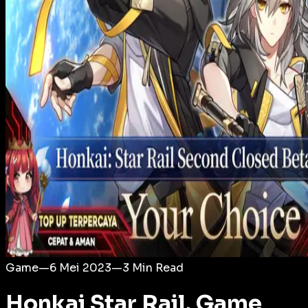
Login
Game
—
6 Mei 2023
—
3
Min Read
Honkai Star Rail, Game