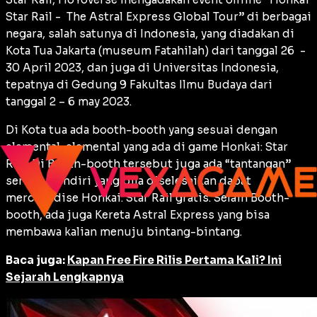
Star Rail - The Astral Express Global Tour” di berbagai
negara, salah satunya di Indonesia, yang diadakan di
Kota Tua Jakarta (museum Fatahilah) dari tanggal 26 -
30 April 2023, dan juga di Universitas Indonesia,
tepatnya di Gedung 9 Fakultas Ilmu Budaya dari
tanggal 2 – 6 may 2023.
Di Kota tua ada booth-booth yang sesuai dengan
elemental-elemental yang ada di game Honkai: Star
Rail. Di Booth-booth tersebut juga ada “tantangan”
seru tersendiri yang bila diselesaikan dapat
merchandise Honkai: Star Rail gratis. Selain Booth-
booth, ada juga Kereta Astral Express yang bisa
membawa kalian menuju bintang-bintang.
Baca juga:
Kapan Free Fire Rilis Pertama Kali? Ini
Sejarah Lengkapnya