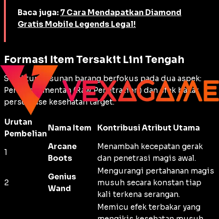
Baca juga:
7 Cara Mendapatkan Diamond
Gratis Mobile Legends Legal!
Formasi Item Tersakit Lini Tengah
Struktur susunan barang berfokus pada dua aspek:
Penetrasi mentah (
Raw Penetration
) dan efek bakar
persentase kesehatan target.
Urutan
Nama Item
Kontribusi Atribut Utama
Pembelian
Arcane
Menambah kecepatan gerak
1
Boots
dan penetrasi magis awal.
Mengurangi pertahanan magis
Genius
2
musuh secara konstan tiap
Wand
kali terkena serangan.
Memicu efek terbakar yang
mengikis kesehatan musuh