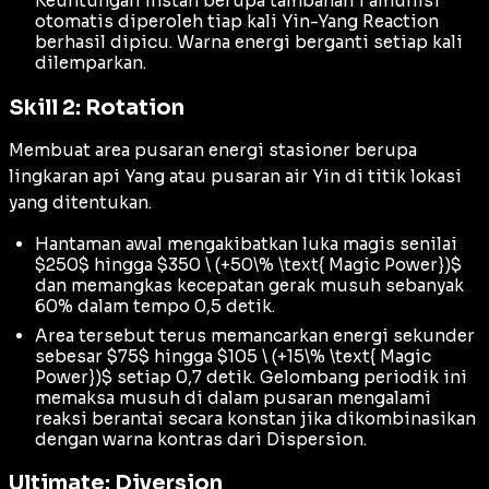
Keuntungan instan berupa tambahan 1 amunisi
otomatis diperoleh tiap kali
Yin-Yang Reaction
berhasil dipicu. Warna energi berganti setiap kali
dilemparkan.
Skill 2: Rotation
Membuat area pusaran energi stasioner berupa
lingkaran api Yang atau pusaran air Yin di titik lokasi
yang ditentukan.
Hantaman awal mengakibatkan luka magis senilai
$250$ hingga $350 \ (+50\% \text{ Magic Power})$
dan memangkas kecepatan gerak musuh sebanyak
60% dalam tempo 0,5 detik.
Area tersebut terus memancarkan energi sekunder
sebesar $75$ hingga $105 \ (+15\% \text{ Magic
Power})$ setiap 0,7 detik. Gelombang periodik ini
memaksa musuh di dalam pusaran mengalami
reaksi berantai secara konstan jika dikombinasikan
dengan warna kontras dari
Dispersion
.
Ultimate: Diversion