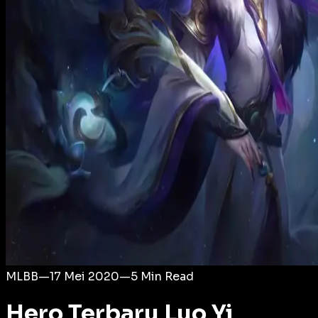
Login
MLBB
—
17 Mei 2020
—
5
Min Read
Hero Terbaru Luo Yi