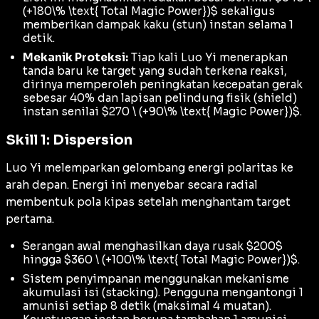
(+180\% \text{ Total Magic Power})$ sekaligus
memberikan dampak kaku (
stun
) instan selama 1
detik.
Mekanik Proteksi:
Tiap kali Luo Yi menerapkan
tanda baru ke target yang sudah terkena reaksi,
dirinya memperoleh peningkatan kecepatan gerak
sebesar 40% dan lapisan pelindung fisik (
shield
)
instan senilai $270 \ (+90\% \text{ Magic Power})$.
Skill 1: Dispersion
Luo Yi melemparkan gelombang energi polaritas ke
arah depan. Energi ini menyebar secara radial
membentuk pola kipas setelah menghantam target
pertama.
Serangan awal menghasilkan daya rusak $200$
hingga $360 \ (+100\% \text{ Total Magic Power})$.
Sistem penyimpanan menggunakan mekanisme
akumulasi isi (
stacking
). Pengguna mengantongi 1
amunisi setiap 8 detik (maksimal 4 muatan).