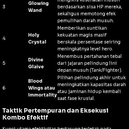
Glowing
3
berdasarkan sisa HP mereka,
Wand
sekaligus memotong efek
pemulihan darah musuh.
Memberikan suntikan
Holy
kekuatan magis masif
4
Crystal
berskala persentase seiring
meningkatnya level hero.
Menembus pertahanan tebal
Divine
5
dari jajaran pelindung lini
Glaive
depan musuh (
Tank/Fighter
).
Pilihan pelindung akhir untuk
Blood
meningkatkan kapasitas darah
6
Wings atau
atau jaminan hidup kembali
Immortality
saat fase krusial.
Taktik Pertempuran dan Eksekusi
Kombo Efektif
Kunci utama efektivitas bertarung terletak pada