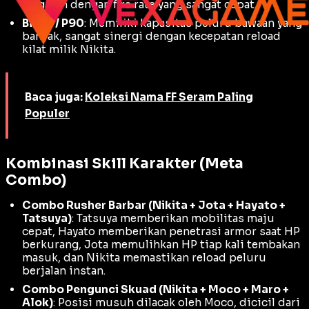
magasin dengan
fire rate
yang sangat cepat.
Bizon / P90
: Memiliki kapasitas peluru bawaan yang
banyak, sangat sinergi dengan kecepatan
reload
kilat milik Nikita.
Baca juga:
Koleksi Nama FF Seram Paling
Populer
Kombinasi Skill Karakter (Meta
Combo)
Combo Rusher Barbar (Nikita + Jota + Hayato +
Tatsuya)
: Tatsuya memberikan mobilitas maju
cepat, Hayato memberikan penetrasi armor saat HP
berkurang, Jota memulihkan HP tiap kali tembakan
masuk, dan Nikita memastikan
reload
peluru
berjalan instan.
Combo Pengunci Skuad (Nikita + Moco + Maro +
Alok)
: Posisi musuh dilacak oleh Moco, dicicil dari