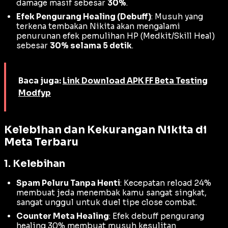
damage masif sebesar
30%
.
Efek Pengurang Healing (Debuff)
: Musuh yang
terkena tembakan Nikita akan mengalami
penurunan efek pemulihan HP (Medkit/Skill Heal)
sebesar
30% selama 5 detik
.
Baca juga:
Link Download APK FF Beta Testing
Modfyp
Kelebihan dan Kekurangan Nikita di
Meta Terbaru
1. Kelebihan
Spam Peluru Tanpa Henti
: Kecepatan
reload
24%
membuat jeda menembak kamu sangat singkat,
sangat unggul untuk duel tipe
close combat
.
Counter Meta Healing
: Efek
debuff
pengurang
healing
30% membuat musuh kesulitan